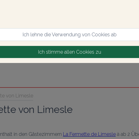
Ich lehne die Verwendung von Cookies ab
Ich stimme allen Cookies zu
tte von Limesle
ette von Limesle
enthalt in den Gästezimmern 
La Fermette de Limesle
 à ab 2 Ü