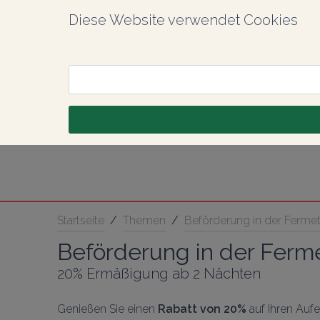
Diese Website verwendet Cookies
Startseite
/
Themen
/
Beförderung in der Ferme
Beförderung in der Ferm
20% Ermäßigung ab 2 Nächten
Genießen Sie einen
 Rabatt von 20%
 auf Ihren Auf