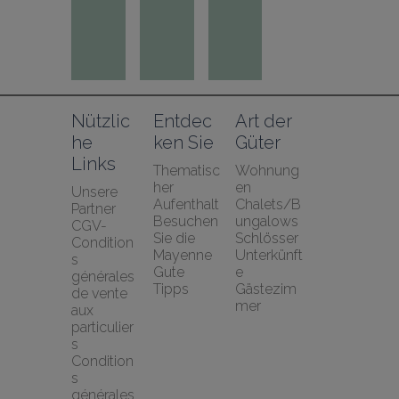
Nützlic
Entdec
Art der 
he 
ken Sie
Güter
Links
Thematisc
Wohnung
her 
en
Unsere 
Aufenthalt
Chalets/B
Partner
Besuchen 
ungalows
CGV-
Sie die 
Schlösser
Condition
Mayenne
Unterkünft
s 
Gute 
e
générales 
Tipps
Gästezim
de vente 
mer
aux 
particulier
s
Condition
s 
générales 