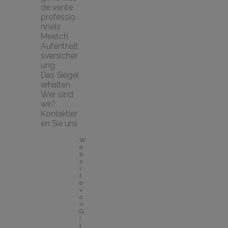
de vente 
professio
nnels
Meetch 
Aufenthalt
sversicher
ung
Das Siegel 
erhalten
Wer sind 
wir?
Kontaktier
en Sie uns
W
e
b
s
i
t
e 
v
o
n 
G
î
t