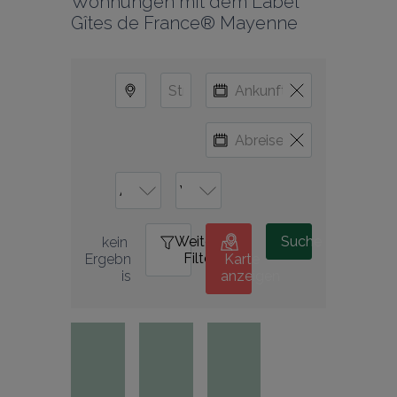
Wohnungen mit dem Label 
Gîtes de France® Mayenne
Weitere
0
Suche
kein 
Filter
Ergebn
Karte
is
anzeigen