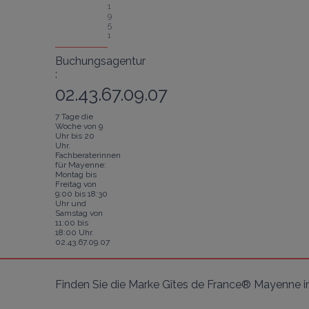
1
9
5
1
Buchungsagentur
:
02.43.67.09.07
7 Tage die
Woche von 9
Uhr bis 20
Uhr.
Fachberaterinnen
für Mayenne:
Montag bis
Freitag von
9:00 bis 18:30
Uhr und
Samstag von
11:00 bis
18:00 Uhr.
02.43.67.09.07
Finden Sie die Marke Gîtes de France® Mayenne i