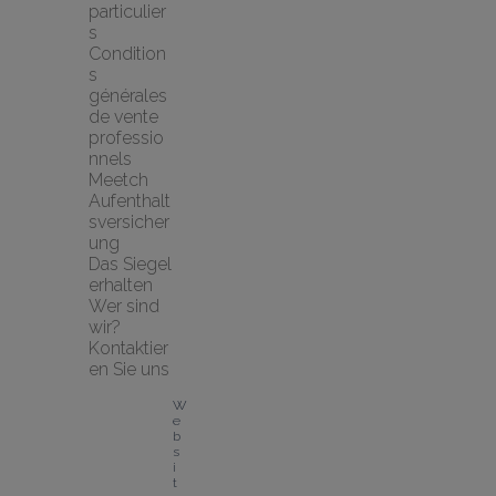
particulier
s
Condition
s 
générales 
de vente 
professio
nnels
Meetch 
Aufenthalt
sversicher
ung
Das Siegel 
erhalten
Wer sind 
wir?
Kontaktier
en Sie uns
W
e
b
s
i
t