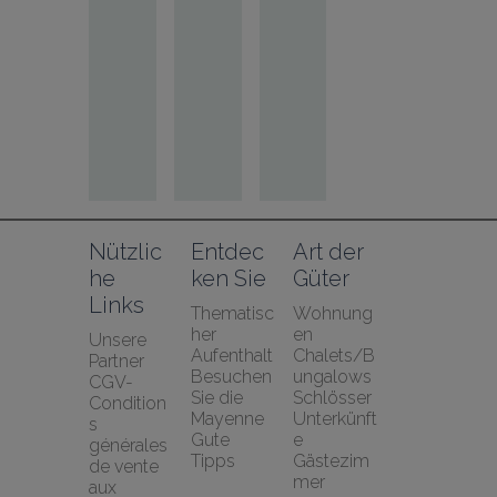
Nützlic
Entdec
Art der 
he 
ken Sie
Güter
Links
Thematisc
Wohnung
her 
en
Unsere 
Aufenthalt
Chalets/B
Partner
Besuchen 
ungalows
CGV-
Sie die 
Schlösser
Condition
Mayenne
Unterkünft
s 
Gute 
e
générales 
Tipps
Gästezim
de vente 
mer
aux 