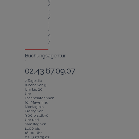
g
e
l 
s
e
i
t 
1
9
5
1
Buchungsagentur
:
02.43.67.09.07
7 Tage die
Woche von 9
Uhr bis 20
Uhr.
Fachberaterinnen
für Mayenne:
Montag bis
Freitag von
9:00 bis 18:30
Uhr und
Samstag von
11:00 bis
18:00 Uhr.
02.43.67.09.07