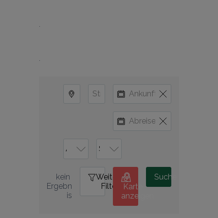
.
Weitere
0
Suche
kein 
Filter
Ergebn
Karte
is
anzeigen