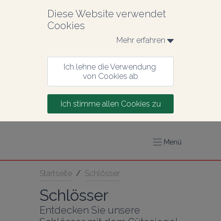
Diese Website verwendet 
Cookies
Mehr erfahren 
Ich lehne die Verwendung 
von Cookies ab
Ich stimme allen Cookies zu
Menü
Startseite
/
Schlösser
Schlösser
Entdecken Sie unsere 