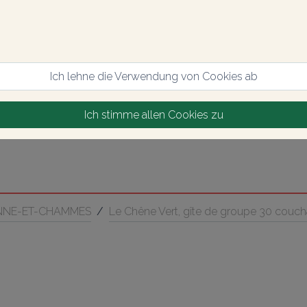
Ich lehne die Verwendung von Cookies ab
Ich stimme allen Cookies zu
NNE-ET-CHAMMES
/
Le Chêne Vert, gîte de groupe 30 couch