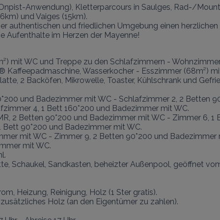
(Onpist-Anwendung), Kletterparcours in Saulges, Rad-/Mount
6km) und Vaiges (15km).

ser authentischen und friedlichen Umgebung einen herzlichen
iche Aufenthalte im Herzen der Mayenne!
m²) mit WC und Treppe zu den Schlafzimmern - Wohnzimmer (4
ps® Kaffeepadmaschine, Wasserkocher - Esszimmer (68m²) mit 
latte, 2 Backöfen, Mikrowelle, Toaster, Kühlschrank und Gefr
*200 und Badezimmer mit WC - Schlafzimmer 2, 2 Betten 90
fzimmer 4, 1 Bett 160*200 und Badezimmer mit WC.

R, 2 Betten 90*200 und Badezimmer mit WC - Zimmer 6, 1 Be
1 Bett 90*200 und Badezimmer mit WC.

mmer mit WC - Zimmer 9, 2 Betten 90*200 und Badezimmer m
immer mit WC.

.

atte, Schaukel, Sandkasten, beheizter Außenpool, geöffnet vom
 Heizung, Reinigung, Holz (1 Ster gratis).

sätzliches Holz (an den Eigentümer zu zahlen).
