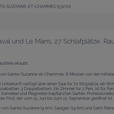
NTE-SUZANNE-ET-CHAMMES
(
53270
)
al und Le Mans, 27 Schlafplätze, Raum
ustiere erlaubt
on Sainte-Suzanne-et-Chammes, 8 Minuten von der mittelalte
e Unterkunft verfügt über einen Saal für 70 Sitzplätze, ein 
nzelbetten, 3 Doppelbetten). Ein Zimmer für 2 Pers. ist für Pe
it Kamelien und Magnolien bepflanzten Garten. Professionelle,
en Pool, der vom 15. Juni bis zum 15. September geöffnet ist,
e von Sainte-Suzanne (9 km), Saulges (19 km) und Saint Pierr