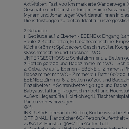
Aktivitäten: Fast 500 km markierte Wanderwege 
Geschäfte und Dienstleistungen: Sainte Suzanne (
Myriam und Johan legen Wert darauf, Ihnen in die
Dienstleistungen zu bieten. Ideal für unvergessl
2 Gebäude:

1. Gebäude auf 2 Ebenen - EBENE 0: Eingang (14
Spüle, 2 Kochplatten, Filterkaffeemaschine, Kru
Küche (48m²) : Spülbecken, Geschirrspüler, Kochp
Waschmaschine und Trockner - WC.

UNTERGESCHOSS 1: Schlafzimmer 1, 2 Betten 90
2 Betten 90*200 und Badezimmer mit WC - Schla
2. Gebäude auf 2 Ebenen - EBENE 0: Zimmer 5 PM
Badezimmer mit WC - Zimmer 7, 1 Bett 160*200, 
EBENE 1: Zimmer 8, 2 Betten 90*200 und Badezi
Einzelbetten, 2 Schrankbetten 90*190 und Badez
Babyausstattung: Regenschirmbett und Hochstuhl
Außen: Liegestühle, Holzkohlegrill, Tischtennispl
Parken von Fahrzeugen.

Wifi.

INKLUSIVE: gemachte Betten, Küchenwäsche, Strom,
OPTIONAL: Handtücher 6€/Person/Aufenthalt - zu
ZUSATZ: Haustier: 30€/Tier/Aufenthalt.
