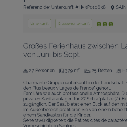
Referenz der Unterkunft: #H53P010638
SAI
Unterkunft
Gruppenunterkunft
Großes Ferienhaus zwischen Lav
von Juni bis Sept.
27 Personen
379 m²
25 Betten
Ha
Charmante Gruppenunterkunft in der Landschaft v
den Plus beaux villages de France" gehört.

Familiäre wie auch professionelle Atmosphäre. Di
privaten Sanitäranlagen für 27 Schlafplätze (21 Ei
zugänglich. Der Saal bietet einen Blick auf den m
Im Außenbereich profitieren Sie von einem beheizt
einem Sandkasten für die Kinder.

Sehenswürdigkeiten: die Petites cités de caractèr
Vorgeschichte in Saulges.
