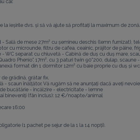
 cai:

e la ieșirile dvs. și să vă ajute să profitați la maximum de zonă. 
 - Sală de mese 27m² cu șemineu deschis (lemn furnizat), tele
ptor cu microunde, filtru de cafea, ceainic, prăjitor de pâine,
ate - WC separat cu chiuvetă - Cabină de duș cu duș mare, scaun
Quadro Phenio", 17m², cu 3 paturi twin 90*200, dulap, scaune - 
 anexă format din 1 dormitor 12m² cu baie proprie cu duș și wc
e grădină, grătar fix.

 - scaun înălțător. Vă rugăm să ne anunțați dacă aveți nevoie 
de bucătărie - încălzire - electricitate - lemne

ai bineveniți (fân inclus): 12 €/noapte/animal

ecare 16:00

gatorie (1 pachet pe sejur de la 1 la 14 nopți).
