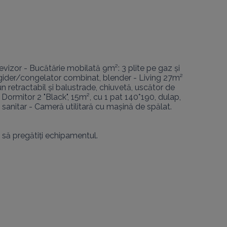
 

vizor - Bucătărie mobilată 9m²: 3 plite pe gaz și 
 frigider/congelator combinat, blender - Living 27m² 
 retractabil și balustrade, chiuvetă, uscător de 
Dormitor 2 "Black", 15m², cu 1 pat 140*190, dulap, 
 sanitar - Cameră utilitară cu mașină de spălat. 
să pregătiți echipamentul.
