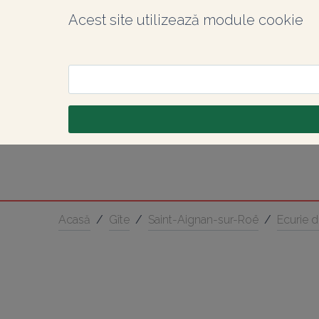
Acest site utilizează module cookie
Acasă
/
Gîte
/
Saint-Aignan-sur-Roë
/
Ecurie d'