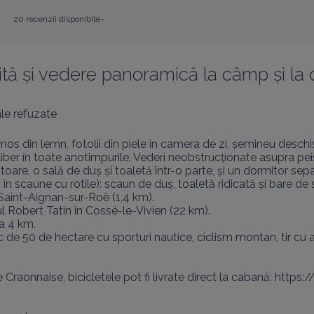
20 recenzii disponibile~
tă și vedere panoramică la câmp și la c
le refuzate
os din lemn, fotolii din piele în camera de zi, șemineu deschis
er în toate anotimpurile. Vederi neobstrucționate asupra peisajul
toare, o sală de duș și toaletă într-o parte, și un dormitor separ
în scaune cu rotile): scaun de duș, toaletă ridicată și bare de s
Saint-Aignan-sur-Roë (1,4 km).

 Robert Tatin în Cossé-le-Vivien (22 km).

a 4 km.

 de 50 de hectare cu sporturi nautice, ciclism montan, tir cu ar
le Craonnaise, bicicletele pot fi livrate direct la cabană: ht