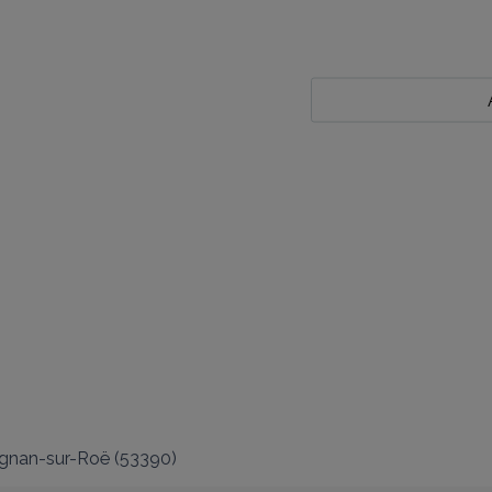
ignan-sur-Roë
(
53390
)