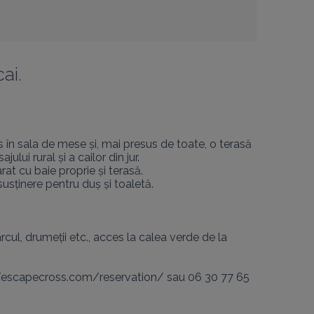
ai.
 în sala de mese și, mai presus de toate, o terasă 
ui rural și a cailor din jur.

at cu baie proprie și terasă.

usținere pentru duș și toaletă.

cul, drumeții etc., acces la calea verde de la 
tps://escapecross.com/reservation/ sau 06 30 77 65 