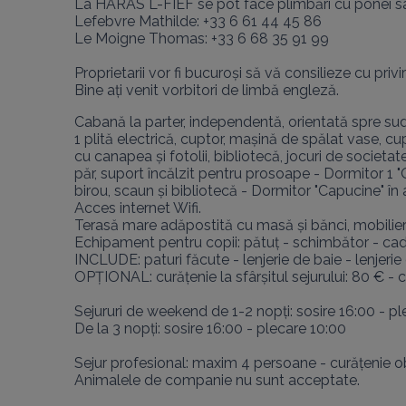
La HARAS L-FIEF se pot face plimbări cu ponei sau
Lefebvre Mathilde: +33 6 61 44 45 86

Le Moigne Thomas: +33 6 68 35 91 99

Proprietarii vor fi bucuroși să vă consilieze cu privir
Bine ați venit vorbitori de limbă engleză.
Cabană la parter, independentă, orientată spre sud
1 plită electrică, cuptor, mașină de spălat vase, cu
cu canapea și fotolii, bibliotecă, jocuri de societ
păr, suport încălzit pentru prosoape - Dormitor 1 "
birou, scaun și bibliotecă - Dormitor "Capucine" în
Acces internet Wifi.

Terasă mare adăpostită cu masă și bănci, mobilier d
Echipament pentru copii: pătuț - schimbător - cadă
INCLUDE: paturi făcute - lenjerie de baie - lenjerie 
OPȚIONAL: curățenie la sfârșitul sejurului: 80 € - c
Sejururi de weekend de 1-2 nopți: sosire 16:00 - pl
De la 3 nopți: sosire 16:00 - plecare 10:00

Sejur profesional: maxim 4 persoane - curățenie obli
Animalele de companie nu sunt acceptate.