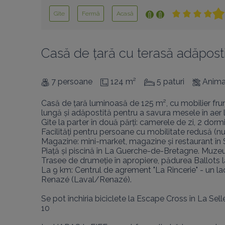
Gîte
Fermă
Acasă
Casă de țară cu terasă adăposti
7 persoane
124 m²
5 paturi
Anima
Casă de țară luminoasă de 125 m², cu mobilier frum
lungă și adăpostită pentru a savura mesele în aer lib
Gite la parter în două părți: camerele de zi, 2 dormi
Facilități pentru persoane cu mobilitate redusă (nu 
Magazine: mini-market, magazine și restaurant în 
Piață și piscină în La Guerche-de-Bretagne. Muzeul
Trasee de drumeție în apropiere, pădurea Ballots l
La 9 km: Centrul de agrement "La Rincerie" - un lac
Renazé (Laval/Renazé).

Se pot închiria biciclete la Escape Cross în La Sel
10
