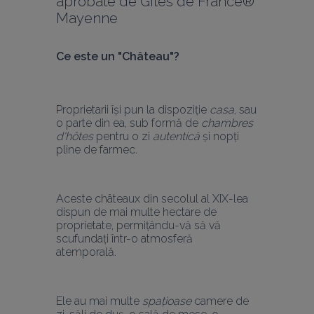
aprobate de Gîtes de France® 
Mayenne
Ce este un "Château"? 
Proprietarii își pun la dispoziție 
casa
, sau 
o parte din ea, sub formă de 
chambres 
d'hôtes
 pentru o zi 
autentică
 și nopți 
pline de farmec.
Aceste châteaux din secolul al XIX-lea 
dispun de mai multe hectare de 
proprietate, permițându-vă să vă 
scufundați într-o atmosferă 
atemporală. 
Ele au mai multe 
spațioase
 camere de 