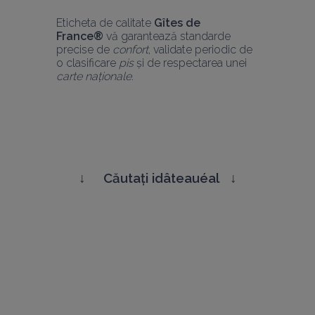
Eticheta de calitate 
Gîtes de 
France® 
vă garantează standarde 
precise de 
confort
, validate periodic de 
o clasificare 
pis
 și de respectarea unei 
carte naționale
. 
↓     
Căutați idâteauéal   
↓