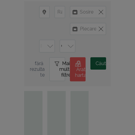
Mai
0
Căutare
fără 
multe
rezulta
Arată
filtre
te
harta