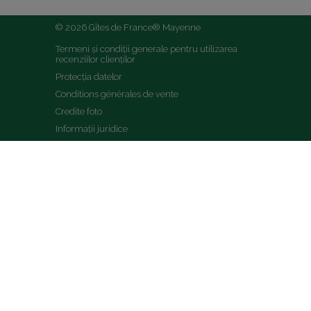
© 2026 Gîtes de France® Mayenne
Termeni și condiții generale pentru utilizarea 
recenziilor clienților
Protecția datelor
Conditions générales de vente
Credite foto
Informații juridice