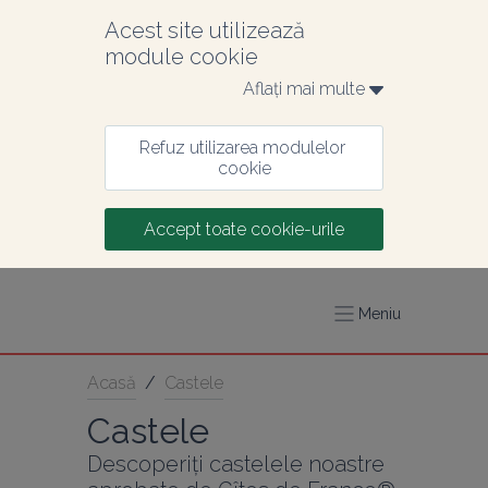
Acest site utilizează 
module cookie
Aflați mai multe 
Refuz utilizarea modulelor 
cookie
Accept toate cookie-urile
Meniu
Acasă
/
Castele
Castele
Descoperiți castelele noastre 