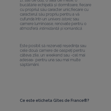
zi, săli de duș, o sală de mese, o 
bucătărie echipată și dormitoare, fiecare 
cu propriul său caracter unic;fiecare cu 
caracterul său propriu pentru a vă 
cufunda într-un 
univers istoric
 sau 
camere luminoase, renovate pentru o 
atmosferă 
intimidantă și romantică
.
Este posibil să rezervați reședința sau 
cele două camere de oaspeți pentru 
câteva zile, un weekend sau -cel mai 
adesea- pentru una sau mai multe 
săptămâni.
Ce este eticheta Gîtes de France®? 