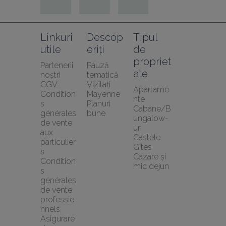
Linkuri 
Descop
Tipul 
utile
eriți
de 
propriet
Partenerii 
Pauză 
ate
noștri
tematică
CGV-
Vizitați 
Apartame
Condition
Mayenne
nte
s 
Planuri 
Cabane/B
générales 
bune
ungalow-
de vente 
uri
aux 
Castele
particulier
Gîtes
s
Cazare și 
Condition
mic dejun
s 
générales 
de vente 
professio
nnels
Asigurare 