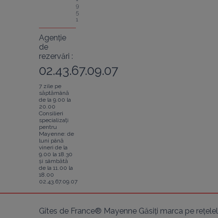
9
5
1
Agenție
de
rezervări :
02.43.67.09.07
7 zile pe
săptămână
de la 9.00 la
20.00
Consilieri
specializați
pentru
Mayenne: de
luni până
vineri de la
9.00 la 18.30
și sâmbătă
de la 11.00 la
18.00
02.43.67.09.07
Gîtes de France® Mayenne Găsiți marca pe rețelel