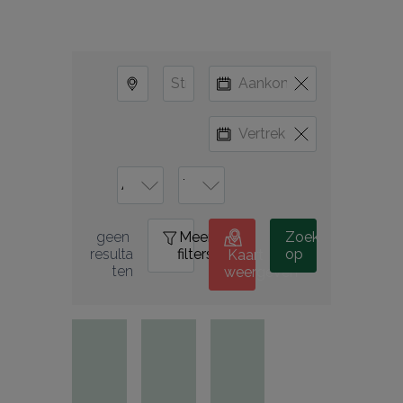
Meer
0
Zoek
geen 
filters
op
resulta
Kaart
ten
weergeven