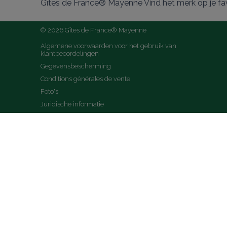
Gîtes de France® Mayenne Vind het merk op je fa
© 2026 Gîtes de France® Mayenne
Algemene voorwaarden voor het gebruik van 
klantbeoordelingen
Gegevensbescherming
Conditions générales de vente
Foto's
Juridische informatie