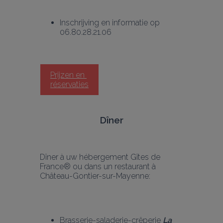
Inschrijving en informatie op 
06.80.28.21.06
Prijzen en 
réservaties
Dîner
Dîner à uw hébergement Gîtes de 
France® ou dans un restaurant à 
Château-Gontier-sur-Mayenne:
Brasserie-saladerie-crêperie 
La 