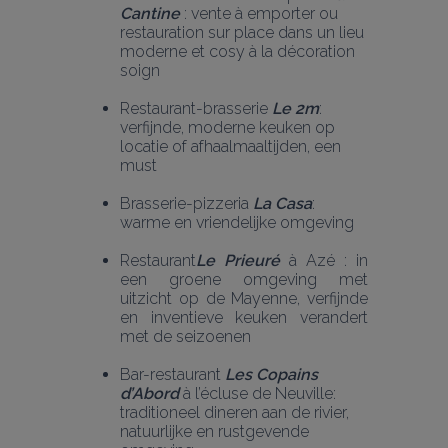
Cantine
 : vente à emporter ou 
restauration sur place dans un lieu 
moderne et cosy à la décoration 
soign 
Restaurant-brasserie 
Le 2m
: 
verfijnde, moderne keuken op 
locatie of afhaalmaaltijden, een 
must 
Brasserie-pizzeria 
La Casa
: 
warme en vriendelijke omgeving 
Restaurant
Le Prieuré
 à Azé : in 
een groene omgeving met 
uitzicht op de Mayenne, verfijnde 
en inventieve keuken verandert 
met de seizoenen
Bar-restaurant 
Les Copains 
d’Abord
 à l’écluse de Neuville: 
traditioneel dineren aan de rivier, 
natuurlijke en rustgevende 