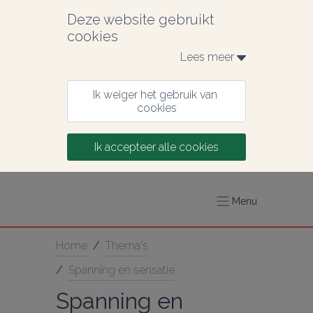
Deze website gebruikt 
cookies
Lees meer 
Ik weiger het gebruik van 
cookies
Ik accepteer alle cookies
Menu
Home
/
Thema's
/
Spanning en sensatie
Spanning en 