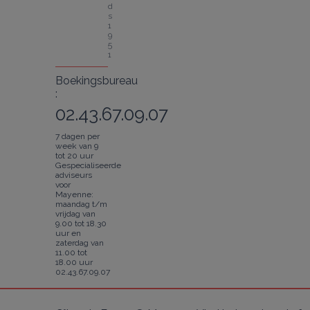
d
s 
1
9
5
1
Boekingsbureau
:
02.43.67.09.07
7 dagen per
week van 9
tot 20 uur
Gespecialiseerde
adviseurs
voor
Mayenne:
maandag t/m
vrijdag van
9.00 tot 18.30
uur en
zaterdag van
11.00 tot
18.00 uur
02.43.67.09.07