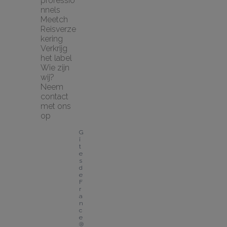
professio
nnels
Meetch 
Reisverze
kering
Verkrijg 
het label
Wie zijn 
wij?
Neem 
contact 
met ons 
op
G
î
t
e
s 
d
e 
F
r
a
n
c
e
® 