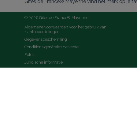
Gîtes de France® Mayenne Vind het merk op je fa
© 2026 Gîtes de France® Mayenne
Algemene voorwaarden voor het gebruik van 
klantbeoordelingen
Gegevensbescherming
Conditions générales de vente
Foto's
Juridische informatie