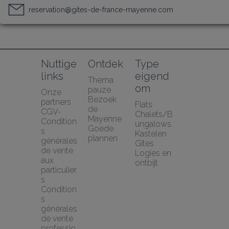
reservation@gites-de-france-mayenne.com
Nuttige 
Ontdek
Type 
links
eigend
Thema 
om
pauze
Onze 
Bezoek 
partners
Flats
de 
CGV-
Chalets/B
Mayenne
Condition
ungalows
Goede 
s 
Kastelen
plannen
générales 
Gîtes
de vente 
Logies en 
aux 
ontbijt
particulier
s
Condition
s 
générales 
de vente 
professio