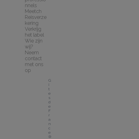
nnels
Meetch 
Reisverze
kering
Verkrijg 
het label
Wie zijn 
wij?
Neem 
contact 
met ons 
op
G
î
t
e
s 
d
e 
F
r
a
n
c
e
® 