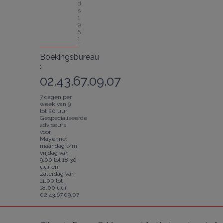
d
s 
1
9
5
1
Boekingsbureau
:
02.43.67.09.07
7 dagen per
week van 9
tot 20 uur
Gespecialiseerde
adviseurs
voor
Mayenne:
maandag t/m
vrijdag van
9.00 tot 18.30
uur en
zaterdag van
11.00 tot
18.00 uur
02.43.67.09.07