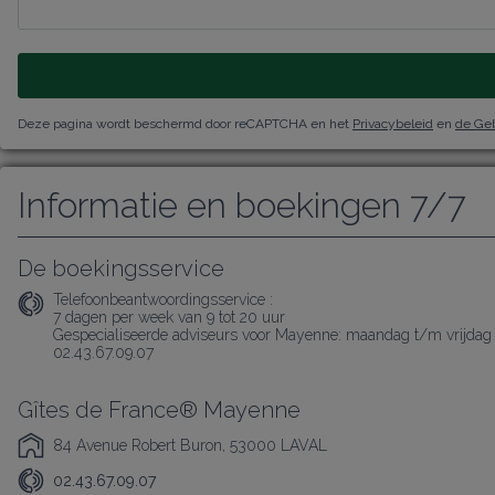
Deze pagina wordt beschermd door reCAPTCHA en het
Privacybeleid
en
de Ge
Informatie en boekingen 7/7
De boekingsservice
Telefoonbeantwoordingsservice :
7 dagen per week van 9 tot 20 uur

Gespecialiseerde adviseurs voor Mayenne: maandag t/m vrijdag v
02.43.67.09.07
Gîtes de France® Mayenne
84 Avenue Robert Buron, 53000 LAVAL
02.43.67.09.07