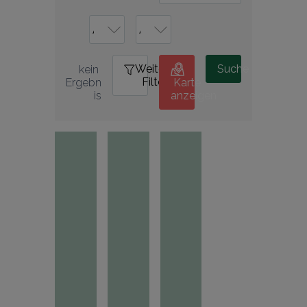
Weitere
0
Suche
kein 
Filter
Ergebn
Karte
is
anzeigen