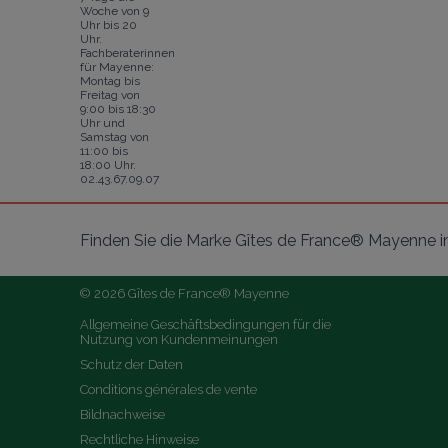
Woche von 9
Uhr bis 20
Uhr.
Fachberaterinnen
für Mayenne:
Montag bis
Freitag von
9:00 bis 18:30
Uhr und
Samstag von
11:00 bis
18:00 Uhr.
02.43.67.09.07
Finden Sie die Marke Gîtes de France® Mayenne i
© 2026 Gîtes de France® Mayenne
Allgemeine Geschäftsbedingungen für die 
Nutzung von Kundenmeinungen
Schutz der Daten
Conditions générales de vente
Bildnachweise
Rechtliche Hinweise