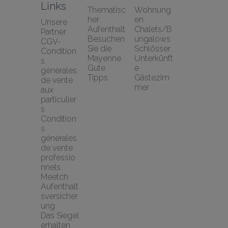
Links
Thematisc
Wohnung
her 
en
Unsere 
Aufenthalt
Chalets/B
Partner
Besuchen 
ungalows
CGV-
Sie die 
Schlösser
Condition
Mayenne
Unterkünft
s 
Gute 
e
générales 
Tipps
Gästezim
de vente 
mer
aux 
particulier
s
Condition
s 
générales 
de vente 
professio
nnels
Meetch 
Aufenthalt
sversicher
ung
Das Siegel 
erhalten