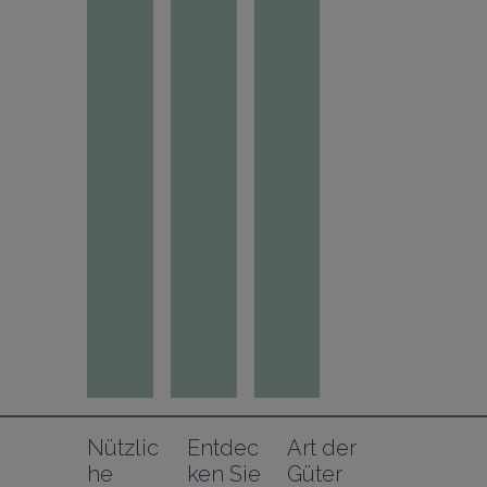
Nützlic
Entdec
Art der 
he 
ken Sie
Güter