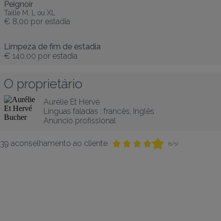
Peignoir
Taille M, L ou XL
€ 8,00
por estadia
Limpeza de fim de estadia
€ 140,00
por estadia
O proprietário
Aurélie Et Hervé
Línguas faladas :
francês
, 
Inglês
Anúncio profissional
39 aconselhamento ao cliente
(5/5)