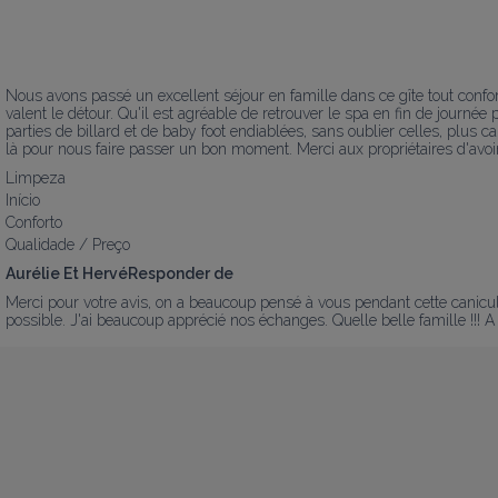
Nous avons passé un excellent séjour en famille dans ce gîte tout confort!
valent le détour. Qu'il est agréable de retrouver le spa en fin de journé
parties de billard et de baby foot endiablées, sans oublier celles, plus c
là pour nous faire passer un bon moment. Merci aux propriétaires d'avoir 
Limpeza
Início
Conforto
Qualidade / Preço
Aurélie Et HervéResponder de
Merci pour votre avis, on a beaucoup pensé à vous pendant cette canicu
possible. J'ai beaucoup apprécié nos échanges. Quelle belle famille !!! A