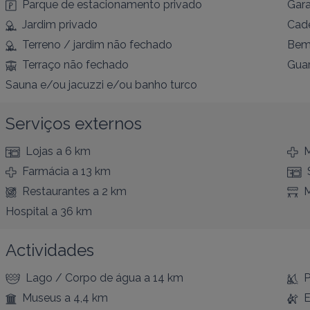
Parque de estacionamento privado
Gar
Jardim privado
Cade
Terreno / jardim não fechado
Bem
Terraço não fechado
Guar
Sauna e/ou jacuzzi e/ou banho turco
Serviços externos
Lojas
a 6 km
M
Farmácia
a 13 km
Restaurantes
a 2 km
Hospital
a 36 km
Actividades
Lago / Corpo de água
a 14 km
P
Museus
a 4,4 km
E