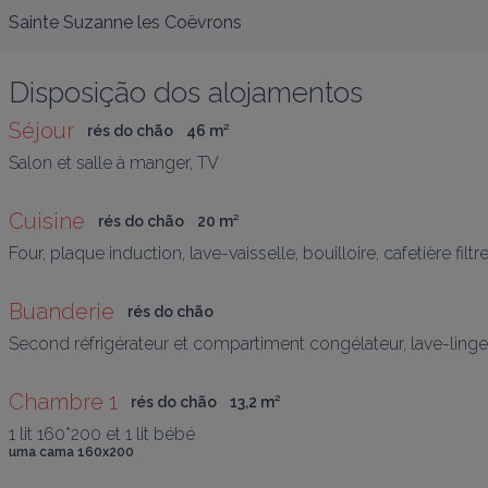
Sainte Suzanne les Coëvrons
Disposição dos alojamentos
Séjour
rés do chão
46
 m
²
Salon et salle à manger, TV
Cuisine
rés do chão
20
 m
²
Four, plaque induction, lave-vaisselle, bouilloire, cafetière filtr
Buanderie
rés do chão
Second réfrigérateur et compartiment congélateur, lave-linge
Chambre 1
rés do chão
13,2
 m
²
1 lit 160*200 et 1 lit bébé
uma cama 160x200