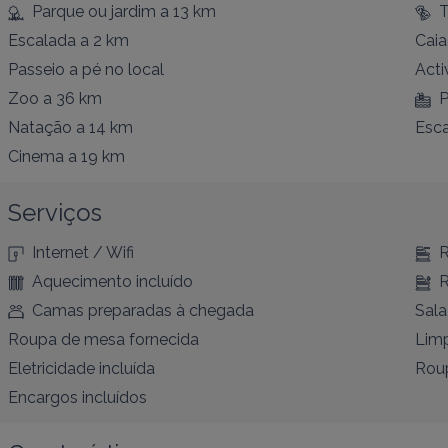
Parque ou jardim
a 13 km
T
Escalada
a 2 km
Cai
Passeio a pé
no local
Acti
Zoo
a 36 km
P
Natação
a 14 km
Esca
Cinema
a 19 km
Serviços
Internet / Wifi
R
Aquecimento incluído
R
Camas preparadas à chegada
Sala
Roupa de mesa fornecida
Limp
Eletricidade incluída
Roup
Encargos incluídos