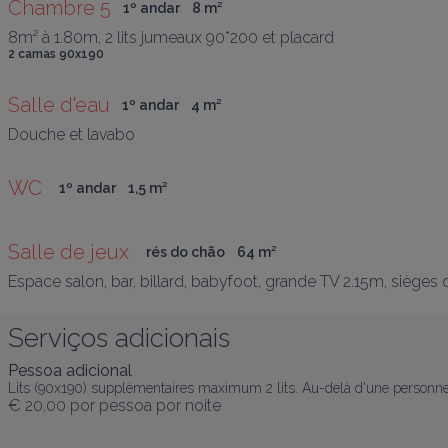
Chambre 5
1º andar
8
 m
²
8m² à 1.80m, 2 lits jumeaux 90*200 et placard
2 camas 90x190
Salle d'eau
1º andar
4
 m
²
Douche et lavabo
WC 
1º andar
1,5
 m
²
Salle de jeux 
rés do chão
64
 m
²
Espace salon, bar, billard, babyfoot, grande TV 2.15m, sièges
Serviços adicionais
Pessoa adicional
Lits (90x190) supplémentaires maximum 2 lits. Au-delà d'une personne n
€ 20,00
por pessoa por noite