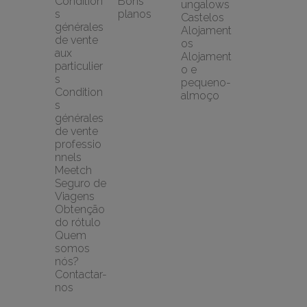
Condition
Bons 
ungalows
s 
planos
Castelos
générales 
Alojament
de vente 
os
aux 
Alojament
particulier
o e 
s
pequeno-
Condition
almoço
s 
générales 
de vente 
professio
nnels
Meetch 
Seguro de 
Viagens
Obtenção 
do rótulo
Quem 
somos 
nós?
Contactar-
nos