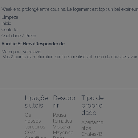
Week end prolongé entre cousins. Le logement est top : un bel extérieur, u
Limpeza
Início
Conforto
Qualidade / Preço
Aurélie Et HervéResponder de
Merci pour votre avis.

 Vos 2 points d'amélioration sont déjà réalisés et merci de nous les avo
Ligaçõe
Descob
Tipo de 
s úteis
rir
proprie
dade
Os 
Pausa 
nossos 
temática
Apartame
parceiros
Visitar a 
ntos
CGV-
Mayenne
Chalés/B