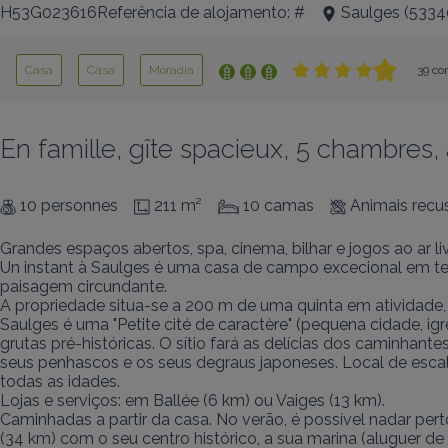
H53G023616Referência de alojamento: #
Saulges
(
5334
Casa
Casa
Moradia
39 co
En famille, gîte spacieux, 5 chambres
10 personnes
211 m²
10 camas
Animais rec
Grandes espaços abertos, spa, cinema, bilhar e jogos ao ar liv
Un instant à Saulges é uma casa de campo excecional em ter
paisagem circundante.

A propriedade situa-se a 200 m de uma quinta em atividade, p
Saulges é uma "Petite cité de caractère" (pequena cidade, ig
grutas pré-históricas. O sítio fará as delícias dos caminhant
seus penhascos e os seus degraus japoneses. Local de escal
todas as idades.

Lojas e serviços: em Ballée (6 km) ou Vaiges (13 km).

Caminhadas a partir da casa. No verão, é possível nadar pe
(34 km) com o seu centro histórico, a sua marina (aluguer de