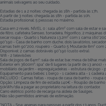
animais selvagens ao seu cuidado.

Estadias de 1 a 2 noites: chegada às 18h - partida às 17h.

A partir de 3 noites: chegada às 18h - partida às 10h.

Estadia profissional: 5 pessoas no máximo.
Casa em 2 níveis. NÍVEL 0 : sala 46m² com sala de estar e sala
de filtro, cafeteira Senseo, torradeira, frigorífico, 2 máquin
secar roupa - Quarto 1 Natureza 13.2m² com 1 cama 160*200
90*190 - Casa de banho com duche, dois lavatórios, secador
camas twin 90*200, roupeiro - Quarto 5 Moutarde 8m² com 2
Disponível: 2 camas dobráveis 90*190 (custo extra).

Wifi - 2 televisões

Sala de jogos de 64m²: sala de estar, bar, mesa de bilhar, ma
Exterior em 3600m²: spa* de 6 lugares (a partir de 13 anos) 
mobiliário de jardim - espreguiçadeiras - estrutura de jogo - 
Equipamento para bebés: 1 berço - 1 cadeira alta - 1 cadeira a
INCLUÍDO : Camas feitas - roupa de casa de banho - roupa d
Opção: Limpeza de fim de estadia 140€ - Roupão de banho 8
50kWh/dia a pagar ao proprietário na leitura do contador.

Carro elétrico: ponto de recarga na aldeia de Saulges.

Não são permitidos animais de estimação.

*NOTA - Spa: apenas para pessoas a partir dos 13 anos. Duch