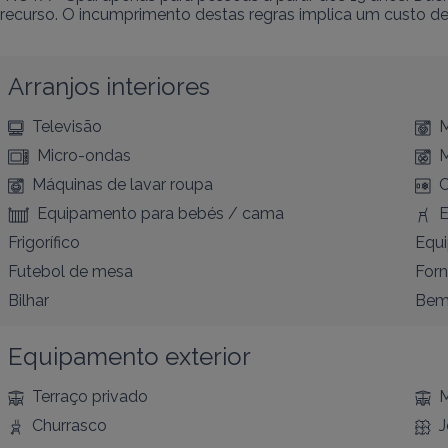
recurso. O incumprimento destas regras implica um custo de
Arranjos interiores
Televisão
M
Micro-ondas
M
Máquinas de lavar roupa
C
Equipamento para bebés / cama
E
Frigorífico
Equi
Futebol de mesa
For
Bilhar
Bem-
Equipamento exterior
Terraço privado
M
Churrasco
J