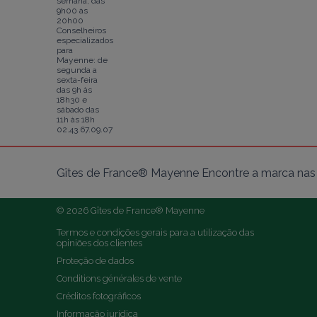
semana, das
9h00 às
20h00
Conselheiros
especializados
para
Mayenne: de
segunda a
sexta-feira
das 9h às
18h30 e
sábado das
11h às 18h
02.43.67.09.07
Gîtes de France® Mayenne Encontre a marca nas 
© 2026 Gîtes de France® Mayenne
Termos e condições gerais para a utilização das 
opiniões dos clientes
Proteção de dados
Conditions générales de vente
Créditos fotográficos
Informação jurídica