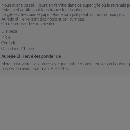
Nous avons passé 4 jours en famille dans ce super gîte où je revenais pou
Enfants et adultes ont tous trouvé leur bonheur.

Le gîte est très bien équipé. Même lorsqu'il pleut, on ne s'ennuie pas.

Aurélie et Hervé sont des hôtes super sympas.  

On recommande sans hésiter !
Limpeza
Início
Conforto
Qualidade / Preço
Aurélie Et HervéResponder de
Merci pour votre avis, on essaye que tout le monde trouve son bonheur pe
proposition avec mon mari. A BIENTOT