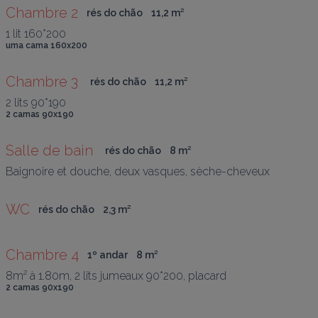
Chambre 2
rés do chão
11,2
 m
²
1 lit 160*200
uma cama 160x200
Chambre 3 
rés do chão
11,2
 m
²
2 lits 90*190
2 camas 90x190
Salle de bain 
rés do chão
8
 m
²
Baignoire et douche, deux vasques, sèche-cheveux
WC
rés do chão
2,3
 m
²
Chambre 4
1º andar
8
 m
²
8m² à 1.80m, 2 lits jumeaux 90*200, placard
2 camas 90x190