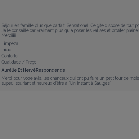
Séjour en famille plus que parfait. Sensationel. Ce gite dispose de tout p
Je le conseille car vraiment plus qu a poser les valises et profiter pleine
Merciiiii
Limpeza
Início
Conforto
Qualidade / Preço
Aurélie Et HervéResponder de
Merci pour votre avis, les chanceux qui ont pu faire un petit tour de moi
super,  souriant et heureux d'être à "Un instant à Saulges"