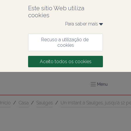
Este sítio Web utiliza 
cookies
Para saber mais 
Recuso a utilização de 
cookies
Aceito todos os cookies
Menu
Início
/
Casa
/
Saulges
/
Un instant à Saulges, jusqu'à 12 