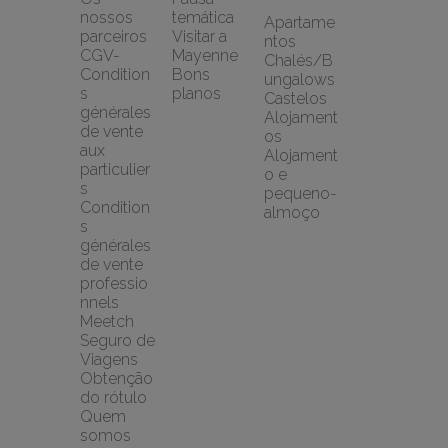
nossos 
temática
Apartame
parceiros
Visitar a 
ntos
CGV-
Mayenne
Chalés/B
Condition
Bons 
ungalows
s 
planos
Castelos
générales 
Alojament
de vente 
os
aux 
Alojament
particulier
o e 
s
pequeno-
Condition
almoço
s 
générales 
de vente 
professio
nnels
Meetch 
Seguro de 
Viagens
Obtenção 
do rótulo
Quem 
somos 