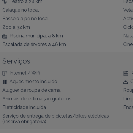
Teatro
a 28 km
Esc
Caiaque
no local
Vela
Passeio a pé
no local
Acti
Zoo
a 32 km
Cicl
Piscina municipal
a 8 km
Nat
Escalada de árvores
a 46 km
Cin
Serviços
Internet / Wifi
R
Aquecimento incluído
C
Aluguer de roupa de cama
Roup
Animais de estimação gratuitos
Limp
Eletricidade incluída
Enca
Serviço de entrega de bicicletas/bikes eléctricas
(reserva obrigatória)