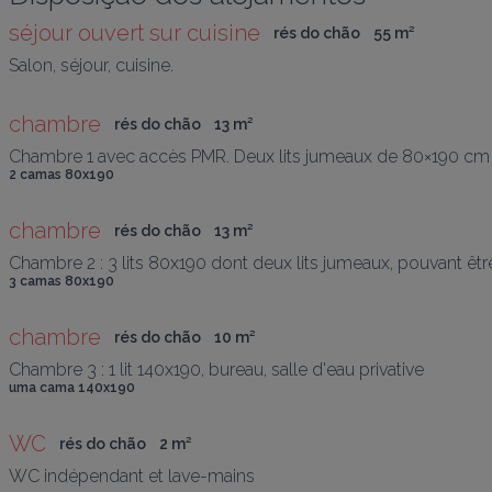
séjour ouvert sur cuisine
rés do chão
55
 m
²
Salon, séjour, cuisine.
chambre
rés do chão
13
 m
²
Chambre 1 avec accès PMR. Deux lits jumeaux de 80×190 cm p
2 camas 80x190
chambre
rés do chão
13
 m
²
Chambre 2 : 3 lits 80x190 dont deux lits jumeaux, pouvant êtr
3 camas 80x190
chambre
rés do chão
10
 m
²
Chambre 3 : 1 lit 140x190, bureau, salle d'eau privative
uma cama 140x190
WC
rés do chão
2
 m
²
WC indépendant et lave-mains