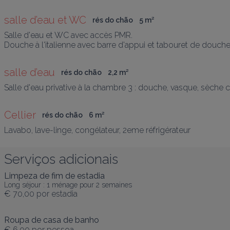
salle d’eau et WC
rés do chão
5
 m
²
Salle d'eau et WC avec accès PMR.

Douche à l'italienne avec barre d'appui et tabouret de douche
salle d’eau
rés do chão
2,2
 m
²
Salle d'eau privative à la chambre 3 : douche, vasque, sèche 
Cellier
rés do chão
6
 m
²
Lavabo, lave-linge, congélateur, 2eme réfrigérateur
Serviços adicionais
Limpeza de fim de estadia
Long séjour : 1 ménage pour 2 semaines
€ 70,00
por estadia
Roupa de casa de banho
€ 6,00
por pessoa