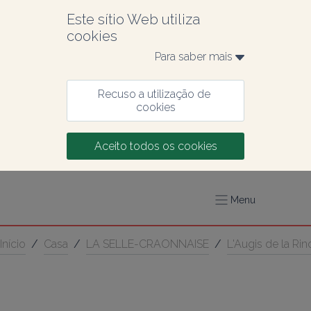
Este sítio Web utiliza 
cookies
Para saber mais 
Recuso a utilização de 
cookies
Aceito todos os cookies
Menu
Início
/
Casa
/
LA SELLE-CRAONNAISE
/
L'Augis de la Rin