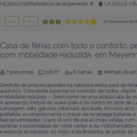
H53G010758Referência de alojamento: #
LA SELLE-C
Casa
Casa
18 comentários de cl
Casa de férias com todo o conforto, p
com mobilidade reduzida, em Mayenn
7 personnes
106 m²
6 camas
Animais de es
Desfrute de uma escapadela na natureza nesta casa de féria
autêntico. Concebida a pensar no conforto de todos, dispõe
mobilidade reduzida —, bem como de uma ampla sala de est
A apenas 50 metros do wake-park e do centro de lazer de La
canoagem, vela, gaivota, catamarã, escalada, tiro com arco, 
preferida, ou simplesmente o prazer de recarregar baterias à 
Nas proximidades: Craon (8 km) dá-lhe as boas-vindas com as
apreciar a proximidade da «Voie verte» e da «Vélofrancette»
e explorar as riquezas do Anjou e da Bretanha, às portas da c