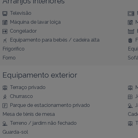
Arranjos interiores
Televisão
Máquina de lavar loiça
M
Congelador
Equipamento para bebés / cadeira alta
F
Frigorífico
Equi
Forno
Sofá
Equipamento exterior
Terraço privado
M
Churrasco
J
Parque de estacionamento privado
J
Mesa de ténis de mesa
Cade
Terreno / jardim não fechado
T
Guarda-sol