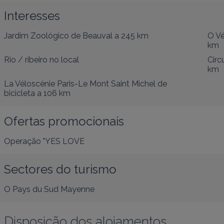
Interesses
Jardim Zoológico de Beauval
a 245 km
O Vé
km
Rio / ribeiro
no local
Circ
km
La Véloscénie Paris-Le Mont Saint Michel de
bicicleta
a 106 km
Ofertas promocionais
Operação "YES LOVE
Sectores do turismo
O Pays du Sud Mayenne
Disposição dos alojamentos