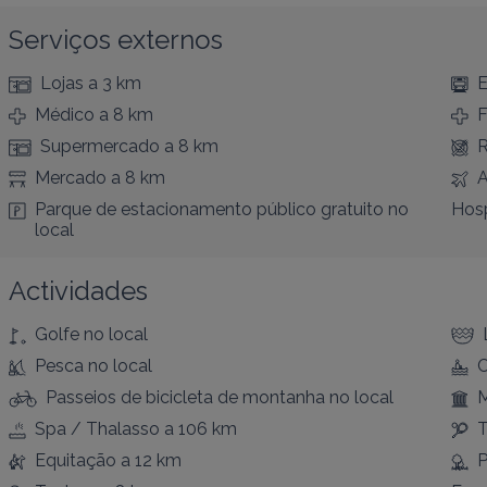
Serviços externos
Lojas
a 3 km
E
Médico
a 8 km
F
Supermercado
a 8 km
R
Mercado
a 8 km
A
Parque de estacionamento público gratuito
no
Hosp
local
Actividades
Golfe
no local
Pesca
no local
Passeios de bicicleta de montanha
no local
Spa / Thalasso
a 106 km
T
Equitação
a 12 km
P