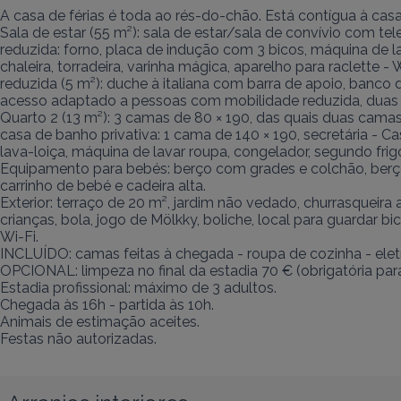
A casa de férias é toda ao rés-do-chão. Está contígua à cas
Sala de estar (55 m²): sala de estar/sala de convívio com t
reduzida: forno, placa de indução com 3 bicos, máquina de la
chaleira, torradeira, varinha mágica, aparelho para raclett
reduzida (5 m²): duche à italiana com barra de apoio, banco 
acesso adaptado a pessoas com mobilidade reduzida, duas 
Quarto 2 (13 m²): 3 camas de 80 × 190, das quais duas cama
casa de banho privativa: 1 cama de 140 × 190, secretária - Ca
lava-loiça, máquina de lavar roupa, congelador, segundo frigor
Equipamento para bebés: berço com grades e colchão, berço 
carrinho de bebé e cadeira alta.

Exterior: terraço de 20 m², jardim não vedado, churrasqueira
crianças, bola, jogo de Mölkky, boliche, local para guardar bici
Wi-Fi.

INCLUÍDO: camas feitas à chegada - roupa de cozinha - eletr
OPCIONAL: limpeza no final da estadia 70 € (obrigatória para e
Estadia profissional: máximo de 3 adultos. 

Chegada às 16h - partida às 10h. 

Animais de estimação aceites. 

Festas não autorizadas.