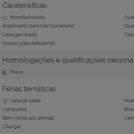
Caraterísticas
Moradia isolada
Quar
Alojamento para não fumadores
Quar
Casa geminada
Casa
Acesso para deficientes
Homologações e qualificações naciona
Pesca
Férias temáticas
Casa do bebé
Noë
Campanha
Bici
Bem-vindo aos animais
Cam
Crianças