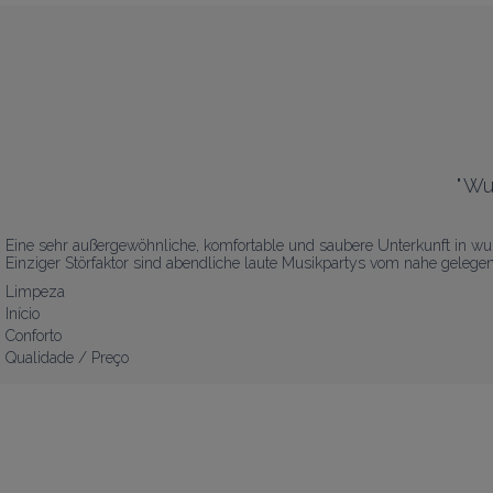
"
Wu
Eine sehr außergewöhnliche, komfortable und saubere Unterkunft in wund
Einziger Störfaktor sind abendliche laute Musikpartys vom nahe geleg
Limpeza
Início
Conforto
Qualidade / Preço