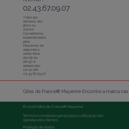
02.43.67.09.07
7 dias por
semana, das
9h00 às
20h00
Conselheiros
especializados
para
Mayenne: de
segunda a
sexta-feira
das 9h às
18h30 e
sábado das
11h às 18h
02.43.67.09.07
Gîtes de France® Mayenne Encontre a marca nas 
© 2026 Gîtes de France® Mayenne
Termos e condições gerais para a utilização das 
opiniões dos clientes
Proteção de dados