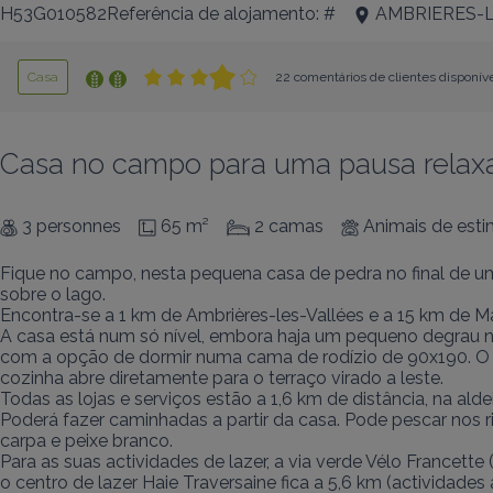
H53G010582Referência de alojamento: #
AMBRIERES-
Casa
22 comentários de clientes disponív
Casa no campo para uma pausa relax
3 personnes
65 m²
2 camas
Animais de est
Fique no campo, nesta pequena casa de pedra no final de uma
sobre o lago.

Encontra-se a 1 km de Ambrières-les-Vallées e a 15 km de Ma
A casa está num só nível, embora haja um pequeno degrau na 
com a opção de dormir numa cama de rodízio de 90x190. O q
cozinha abre diretamente para o terraço virado a leste.

Todas as lojas e serviços estão a 1,6 km de distância, na ald
Poderá fazer caminhadas a partir da casa. Pode pescar nos ri
carpa e peixe branco.

Para as suas actividades de lazer, a via verde Vélo Francette
o centro de lazer Haie Traversaine fica a 5,6 km (actividades a