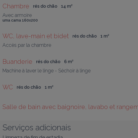
Chambre
rés do chão
14
 m
²
Avec armoire
uma cama 160x200
WC, lave-main et bidet
rés do chão
1
 m
²
Accès par la chambre
Buanderie
rés do chão
6
 m
²
Machine à laver le linge - Séchoir à linge 
WC
rés do chão
1
 m
²
Salle de bain avec baignoire, lavabo et range
Serviços adicionais
Limpeza de fim de estadia