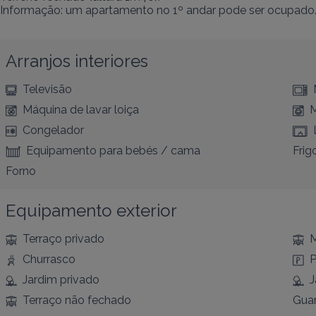
Informação: um apartamento no 1º andar pode ser ocupado. 
Arranjos interiores
Televisão
Máquina de lavar loiça
M
Congelador
Equipamento para bebés / cama
Frigo
Forno
Equipamento exterior
Terraço privado
M
Churrasco
P
Jardim privado
J
Terraço não fechado
Guar