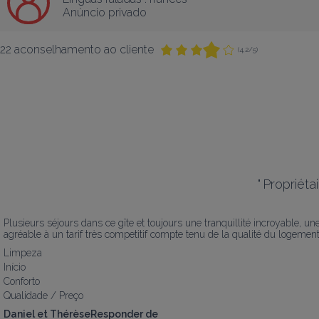
Anúncio privado
22 aconselhamento ao cliente
(4,2/5)
"
Propriéta
Plusieurs séjours dans ce gîte et toujours une tranquillité incroyable, 
agréable à un tarif très competitif compte tenu de la qualité du logement
Limpeza
Início
Conforto
Qualidade / Preço
Daniel et ThérèseResponder de