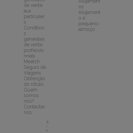
Alojament
de vente 
os
aux 
Alojament
particulier
o e 
s
pequeno-
Condition
almoço
s 
générales 
de vente 
professio
nnels
Meetch 
Seguro de 
Viagens
Obtenção 
do rótulo
Quem 
somos 
nós?
Contactar-
nos
S
i
t