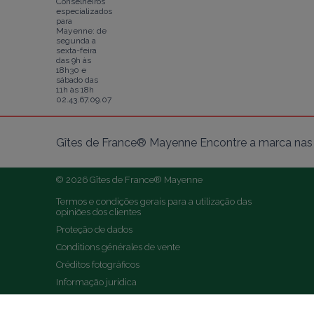
Conselheiros
especializados
para
Mayenne: de
segunda a
sexta-feira
das 9h às
18h30 e
sábado das
11h às 18h
02.43.67.09.07
Gîtes de France® Mayenne Encontre a marca nas 
© 2026 Gîtes de France® Mayenne
Termos e condições gerais para a utilização das 
opiniões dos clientes
Proteção de dados
Conditions générales de vente
Créditos fotográficos
Informação jurídica