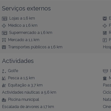
Serviços externos
Lojas
a 1,6 km
E
Médico
a 1,6 km
F
Supermercado
a 1,6 km
R
Mercado
a 1,1 km
P
Transportes públicos
a 1,6 km
Hosp
Actividades
Golfe
Pesca
a 1,5 km
Equitação
a 3,7 km
Pass
Actividades náuticas
a 5,6 km
Cicl
Piscina municipal
Nat
Escalada de árvores
a 17 km
Cin