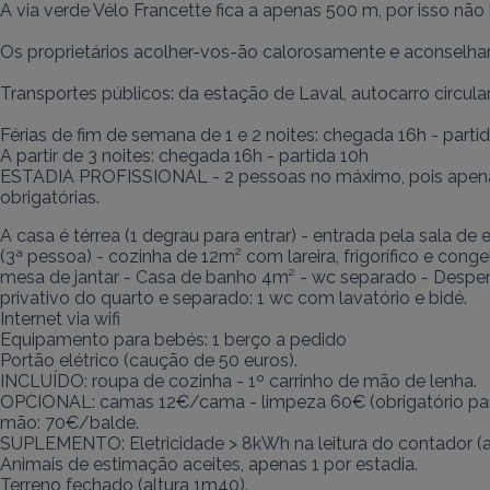
A via verde Vélo Francette fica a apenas 500 m, por isso não
Os proprietários acolher-vos-ão calorosamente e aconselhar-vo
Transportes públicos: da estação de Laval, autocarro circul
Férias de fim de semana de 1 e 2 noites: chegada 16h - partida
A partir de 3 noites: chegada 16h - partida 10h

ESTADIA PROFISSIONAL - 2 pessoas no máximo, pois apenas 
obrigatórias.
A casa é térrea (1 degrau para entrar) - entrada pela sala de
(3ª pessoa) - cozinha de 12m² com lareira, frigorífico e congela
mesa de jantar - Casa de banho 4m² - wc separado - Despe
privativo do quarto e separado: 1 wc com lavatório e bidé.

Internet via wifi

Equipamento para bebés: 1 berço a pedido

Portão elétrico (caução de 50 euros).

INCLUÍDO: roupa de cozinha - 1º carrinho de mão de lenha.

OPCIONAL: camas 12€/cama - limpeza 60€ (obrigatório para p
mão: 70€/balde.

SUPLEMENTO: Eletricidade > 8kWh na leitura do contador (a p
Animais de estimação aceites, apenas 1 por estadia.

Terreno fechado (altura 1m40).
