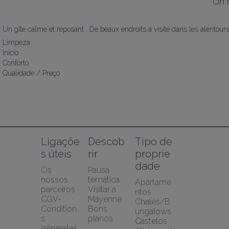
"
Un 
Un gîte calme et reposant . De beaux endroits a visité dans les alentours
Limpeza
Início
Conforto
Qualidade / Preço
Ligaçõe
Descob
Tipo de 
s úteis
rir
proprie
dade
Os 
Pausa 
nossos 
temática
Apartame
parceiros
Visitar a 
ntos
CGV-
Mayenne
Chalés/B
Condition
Bons 
ungalows
s 
planos
Castelos
générales 