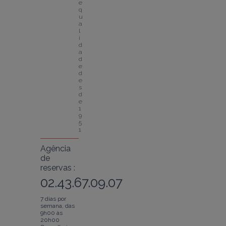
e 
q
u
a
l
i
d
a
d
e 
d
e
s
d
e 
1
9
5
1
Agência
de
reservas :
02.43.67.09.07
7 dias por
semana, das
9h00 às
20h00