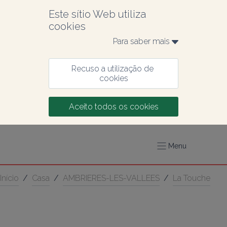
Este sítio Web utiliza 
cookies
Para saber mais 
Recuso a utilização de 
cookies
Aceito todos os cookies
Menu
Início
/
Casa
/
AMBRIERES-LES-VALLEES
/
La Touche