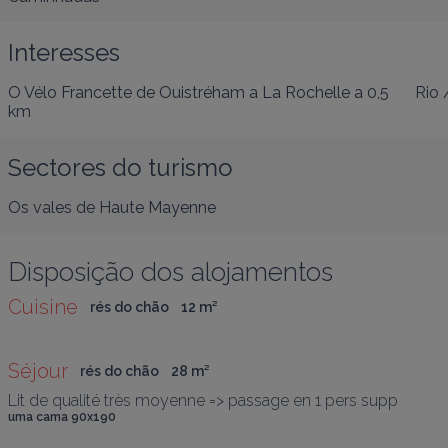
Interesses
O Vélo Francette de Ouistréham a La Rochelle
a 0,5
Rio 
km
Sectores do turismo
Os vales de Haute Mayenne
Disposição dos alojamentos
Cuisine
rés do chão
12
 m
²
Séjour
rés do chão
28
 m
²
Lit de qualité très moyenne => passage en 1 pers supp
uma cama 90x190