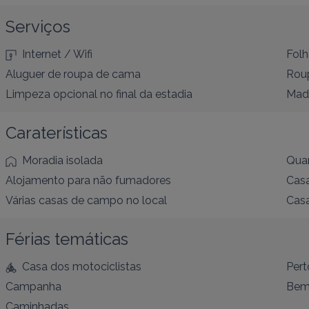
Serviços
Internet / Wifi
Folh
Aluguer de roupa de cama
Roup
Limpeza opcional no final da estadia
Mad
Caraterísticas
Moradia isolada
Quar
Alojamento para não fumadores
Cas
Várias casas de campo no local
Casa
Férias temáticas
Casa dos motociclistas
Pert
Campanha
Bem-
Caminhadas