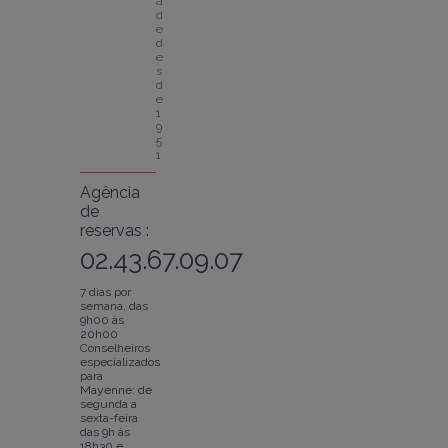
a
d
e 
d
e
s
d
e 
1
9
5
1
Agência
de
reservas :
02.43.67.09.07
7 dias por
semana, das
9h00 às
20h00
Conselheiros
especializados
para
Mayenne: de
segunda a
sexta-feira
das 9h às
18h30 e