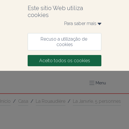
Este sítio Web utiliza 
cookies
Para saber mais 
Recuso a utilização de 
cookies
Aceito todos os cookies
Menu
Início
/
Casa
/
La Rouaudière
/
La Janvrie, 5 personnes