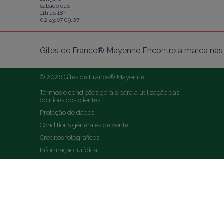
sábado das
11h às 18h
02.43.67.09.07
Gîtes de France® Mayenne Encontre a marca nas 
© 2026 Gîtes de France® Mayenne
Termos e condições gerais para a utilização das 
opiniões dos clientes
Proteção de dados
Conditions générales de vente
Créditos fotográficos
Informação jurídica