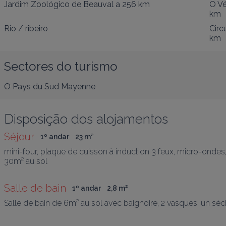
Jardim Zoológico de Beauval
a 256 km
O Vé
km
Rio / ribeiro
Circ
km
Sectores do turismo
O Pays du Sud Mayenne
Disposição dos alojamentos
Séjour
1º andar
23
 m
²
mini-four, plaque de cuisson à induction 3 feux, micro-ondes, réf
30m² au sol
Salle de bain
1º andar
2,8
 m
²
Salle de bain de 6m² au sol avec baignoire, 2 vasques, un sèc