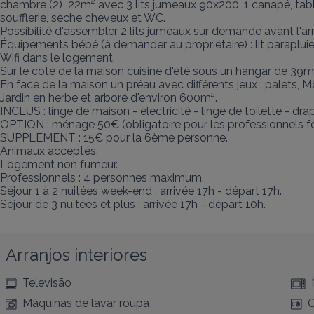
chambre (2)  22m² avec 3 lits jumeaux 90x200, 1 canapé, tabl
soufflerie, sèche cheveux et WC. 

Possibilité d'assembler 2 lits jumeaux sur demande avant l'arri
Équipements bébé (à demander au propriétaire) : lit parapluie, 
Wifi dans le logement.

Sur le coté de la maison cuisine d'été sous un hangar de 39m² 
En face de la maison un préau avec différents jeux : palets, Mö
Jardin en herbe et arboré d'environ 600m².

INCLUS : linge de maison - électricité - linge de toilette - draps 
OPTION : ménage 50€ (obligatoire pour les professionnels for
SUPPLEMENT : 15€ pour la 6ème personne.

Animaux acceptés.

Logement non fumeur. 

Professionnels : 4 personnes maximum.

Séjour 1 à 2 nuitées week-end : arrivée 17h - départ 17h. 

Séjour de 3 nuitées et plus : arrivée 17h - départ 10h.
Arranjos interiores
Televisão
Máquinas de lavar roupa
C