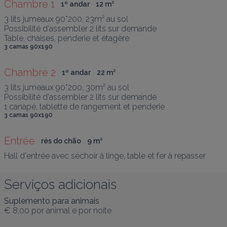
Chambre 1
1º andar
12
 m
²
3 lits jumeaux 90*200, 23m² au sol 

Possibilité d'assembler 2 lits sur demande

Table, chaises, penderie et étagère
3 camas 90x190
Chambre 2
1º andar
22
 m
²
3 lits jumeaux 90*200, 30m² au sol

Possibilité d'assembler 2 lits sur demande

1 canapé, tablette de rangement et penderie
3 camas 90x190
Entrée
rés do chão
9
 m
²
Hall d'entrée avec séchoir à linge, table et fer à repasser
Serviços adicionais
Suplemento para animais
€ 8,00
por animal e por noite