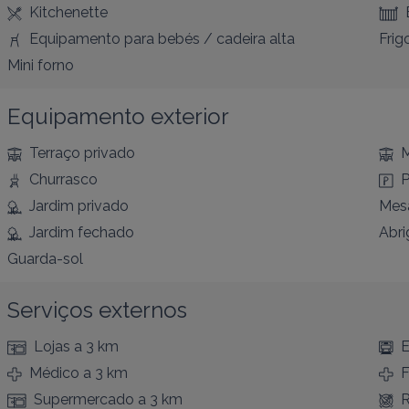
Kitchenette
Equipamento para bebés / cadeira alta
Frigo
Mini forno
Equipamento exterior
Terraço privado
M
Churrasco
P
Jardim privado
Mesa
Jardim fechado
Abri
Guarda-sol
Serviços externos
Lojas
a 3 km
E
Médico
a 3 km
F
Supermercado
a 3 km
R