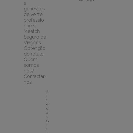
s 
générales 
de vente 
professio
nnels
Meetch 
Seguro de 
Viagens
Obtenção 
do rótulo
Quem 
somos 
nós?
Contactar-
nos
S
i
t
e 
d
a
s 
G
î
t