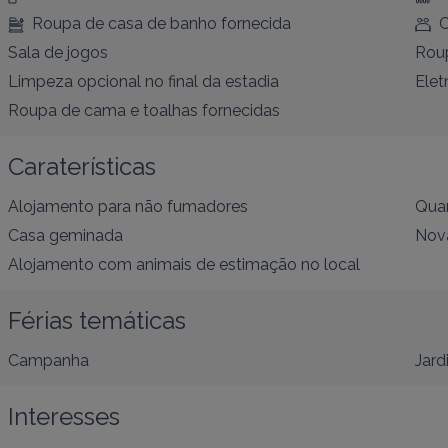
Roupa de casa de banho fornecida
C
Sala de jogos
Roup
Limpeza opcional no final da estadia
Elet
Roupa de cama e toalhas fornecidas
Caraterísticas
Alojamento para não fumadores
Quar
Casa geminada
Nov
Alojamento com animais de estimação no local
Férias temáticas
Campanha
Jard
Interesses