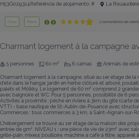
H53G029314Referência de alojamento: #
La Rouaudière
Casa
Plano
2 comentários de client
Charmant logement à la campagne ave
5 personnes
60 m²
6 camas
Animais de est
Charmant logement à la campagne, situé au 1er étage de la mai
d'été dans le hangar, jardin en herbe clôturé et arboré, poulail
palets et Mölkky. Le logement de 60 m² comprend 2 grandes c
avec baignoire et WC. Pour 5 personnes, possibilité de 6 per
Activités à proximité : pêche en rivière à 3km du gîte (carte 
VTT) - base nautique de St-Aubin-de-Pouancé avec structures 
Commerces : tous commerces à 3 km, à Saint-Aignan-sur-Ro
L'hébergement se trouve au 1er étage de la maison des propr
entrée de 9m². NIVEAU 1 : une pièce de vie de 23m² avec salon,
grille-pain, mixeur, bouilloire, machine à café à filtre, appare