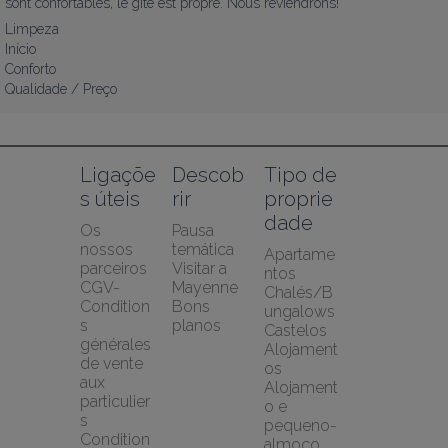
sont confortables, le gîte est propre. Nous reviendrons!
Limpeza
Início
Conforto
Qualidade / Preço
Ligaçõe
Descob
Tipo de 
s úteis
rir
proprie
dade
Os 
Pausa 
nossos 
temática
Apartame
parceiros
Visitar a 
ntos
CGV-
Mayenne
Chalés/B
Condition
Bons 
ungalows
s 
planos
Castelos
générales 
Alojament
de vente 
os
aux 
Alojament
particulier
o e 
s
pequeno-
Condition
almoço