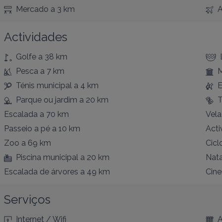
Mercado
a 3 km
A
Actividades
Golfe
a 38 km
Pesca
a 7 km
Ténis municipal
a 4 km
E
Parque ou jardim
a 20 km
T
Escalada
a 70 km
Vela
Passeio a pé
a 10 km
Acti
Zoo
a 69 km
Cicl
Piscina municipal
a 20 km
Nat
Escalada de árvores
a 49 km
Cin
Serviços
Internet / Wifi
A