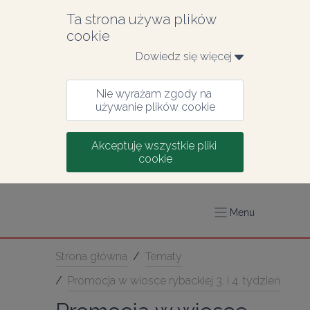
Ta strona używa plików 
cookie
Dowiedz się więcej 
Nie wyrażam zgody na 
używanie plików cookie
Akceptuję wszystkie pliki 
cookie
Menu
Strona główna
/
Tematy
/
Promocja w wiosce rybackiej 3. i 4. tydzień