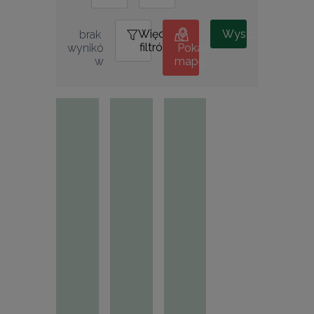
Więcej
0
Wyszukiwanie
brak 
filtrów
wynikó
Pokaż
w
mapę