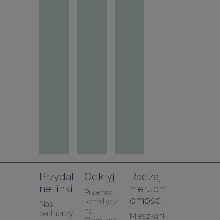
Przydat
Odkryj
Rodzaj 
ne linki
nieruch
Przerwa 
omości
tematycz
Nasi 
na
partnerzy
Mieszkani