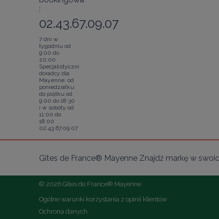
:
02.43.67.09.07
7 dni w
tygodniu od
9:00 do
20:00
Specjalistyczni
doradcy dla
Mayenne: od
poniedziałku
do piątku od
9:00 do 18:30
i w soboty od
11:00 do
18:00
02.43.67.09.07
Gîtes de France® Mayenne Znajdź markę w swoich
© 2026 Gîtes de France® Mayenne
Ogólne warunki korzystania z opinii klientów
Ochrona danych