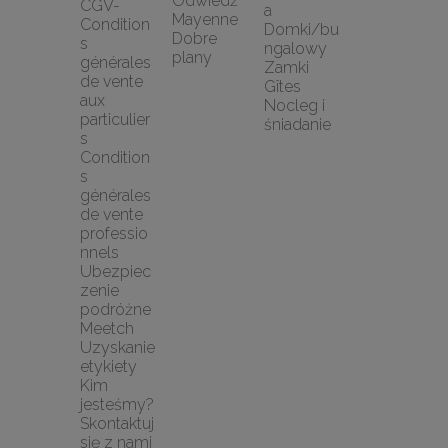
Odwiedź 
CGV-
a
Mayenne
Condition
Domki/bu
Dobre 
s 
ngalowy
plany
générales 
Zamki
de vente 
Gîtes
aux 
Nocleg i 
particulier
śniadanie
s
Condition
s 
générales 
de vente 
professio
nnels
Ubezpiec
zenie 
podróżne 
Meetch
Uzyskanie 
etykiety
Kim 
jesteśmy?
Skontaktuj 
się z nami