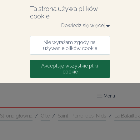
Ta strona używa plików 
cookie
Dowiedz się więcej 
Nie wyrażam zgody na 
używanie plików cookie
Akceptuję wszystkie pliki 
cookie
Menu
Strona główna
/
Gîte
/
Saint-Pierre-des-Nids
/
La Bataille