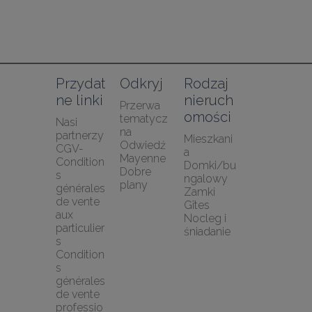
Przydat
Odkryj
Rodzaj 
ne linki
nieruch
Przerwa 
omości
tematycz
Nasi 
na
partnerzy
Mieszkani
Odwiedź 
CGV-
a
Mayenne
Condition
Domki/bu
Dobre 
s 
ngalowy
plany
générales 
Zamki
de vente 
Gîtes
aux 
Nocleg i 
particulier
śniadanie
s
Condition
s 
générales 
de vente 
professio