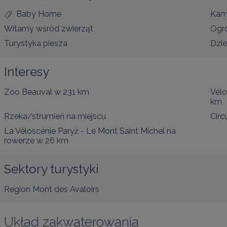
Baby Home
Kam
Witamy wśród zwierząt
Ogr
Turystyka piesza
Dzie
Interesy
Zoo Beauval
w 231 km
Vélo
km
Rzeka/strumień
na miejscu
Circ
La Véloscénie Paryż - Le Mont Saint Michel na
rowerze
w 26 km
Sektory turystyki
Region Mont des Avaloirs
Układ zakwaterowania