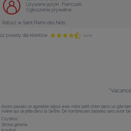
Używane języki :
Francuski
Ogłoszenie prywatne
Ratusz w Saint Pierre des Nids
22 porady dla klientów
(4,3/5)
"
Vacances
Avons passés un agréable séjour avec notre petit chien dans un gîte bien 
rivière qui se jette dans la Sarthe. De nombreuses balades sans avoir bes
Czystość
Strona główna
Komfort