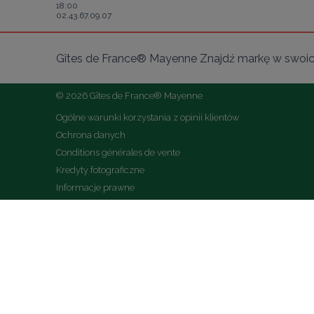
18:00
02.43.67.09.07
Gîtes de France® Mayenne Znajdź markę w swoich
© 2026 Gîtes de France® Mayenne
Ogólne warunki korzystania z opinii klientów
Ochrona danych
Conditions générales de vente
Kredyty fotograficzne
Informacje prawne