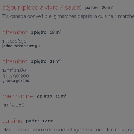
séjour (pièce à vivre / salon)
parter
26
 m
²
TV, canapé convertible, 5 marches depuis la cuisine, 1 marche
chambre
1 piętro
18
 m
²
1 lit 140*190
jedno łóżko 140x190
chambre
1 piętro
21
 m
²
12m² à 1.80

3 lits 90*200
3 łóżka 90x200
mezzanine
2 piętro
11
 m
²
4m² à 1.80
cuisine
parter
12
 m
²
Plaque de cuisson électrique, réfrigérateur, four électrique, con