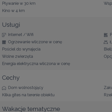
Pływanie
w 30 km
Wsp
Kino
w 4 km
Usługi
Internet / Wifi
P
Ogrzewanie wliczone w cenę
Ł
Pościel do wynajęcia
Biel
Wolne zwierzęta
Opcj
Energia elektryczna wliczona w cenę
Cechy
Dom wolnostojący
Zakw
Kilka gîtes na terenie obiektu
Rzek
Wakacje tematyczne