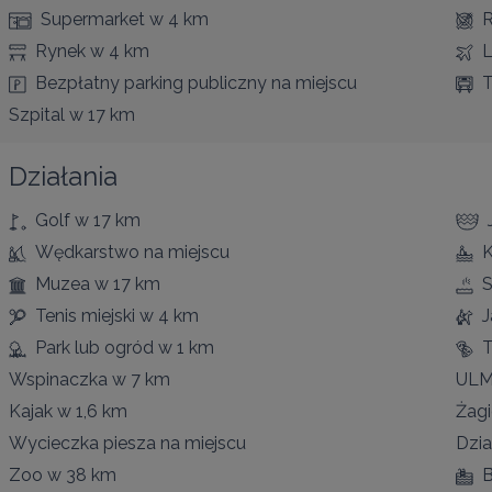
Supermarket
w 4 km
R
Rynek
w 4 km
L
Bezpłatny parking publiczny
na miejscu
T
Szpital
w 17 km
Działania
Golf
w 17 km
Wędkarstwo
na miejscu
K
Muzea
w 17 km
S
Tenis miejski
w 4 km
J
Park lub ogród
w 1 km
T
Wspinaczka
w 7 km
UL
Kajak
w 1,6 km
Żagi
Wycieczka piesza
na miejscu
Dzia
Zoo
w 38 km
B