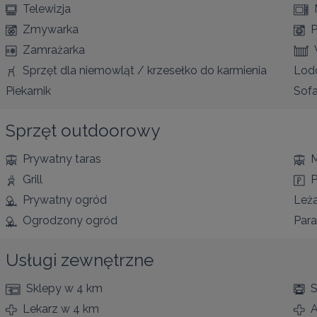
Telewizja
Zmywarka
P
Zamrażarka
Sprzęt dla niemowląt / krzesełko do karmienia
Lod
Piekarnik
Sofa
Sprzęt outdoorowy
Prywatny taras
M
Grill
P
Prywatny ogród
Leż
Ogrodzony ogród
Para
Usługi zewnętrzne
Sklepy
w 4 km
S
Lekarz
w 4 km
A