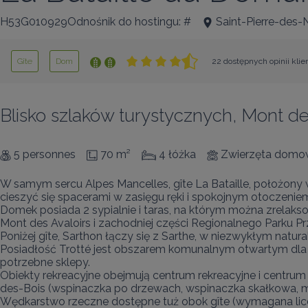
H53G010929Odnośnik do hostingu: #
Saint-Pierre-des-
Gîte
Dom
22 dostępnych opinii kli
Blisko szlaków turystycznych, Mont d
5 personnes
70 m²
4 łóżka
Zwierzęta domo
W samym sercu Alpes Mancelles, gîte La Bataille, położony 
cieszyć się spacerami w zasięgu ręki i spokojnym otoczen
Domek posiada 2 sypialnie i taras, na którym można zrelaksow
Mont des Avaloirs i zachodniej części Regionalnego Parku P
Poniżej gîte, Sarthon łączy się z Sarthe, w niezwykłym natur
Posiadłość Trotté jest obszarem komunalnym otwartym dla pu
potrzebne sklepy.

Obiekty rekreacyjne obejmują centrum rekreacyjne i centrum 
des-Bois (wspinaczka po drzewach, wspinaczka skałkowa, mik
Wędkarstwo rzeczne dostępne tuż obok gîte (wymagana lice