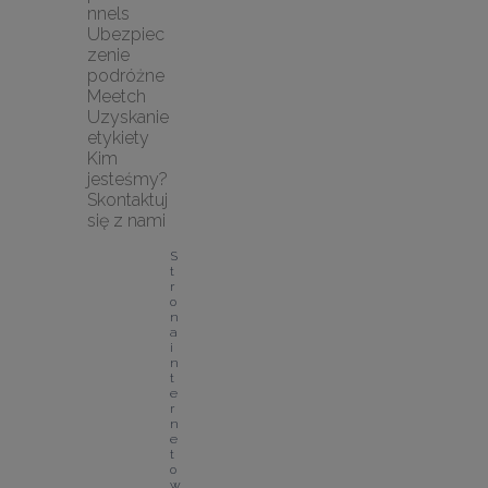
nnels
Ubezpiec
zenie 
podróżne 
Meetch
Uzyskanie 
etykiety
Kim 
jesteśmy?
Skontaktuj 
się z nami
S
t
r
o
n
a 
i
n
t
e
r
n
e
t
o
w