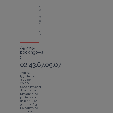
i 
o
d 
1
9
5
1 
r
o
k
u
Agencja
bookingowa
:
02.43.67.09.07
7 dni w
tygodniu od
9:00 do
20:00
Specjalistyczni
doradcy dla
Mayenne: od
poniedziałku
do piątku od
9:00 do 18:30
i w soboty od
11:00 do