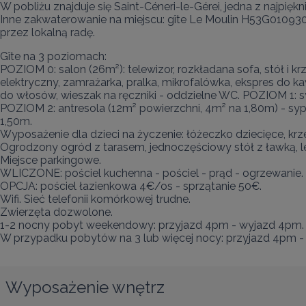
W pobliżu znajduje się Saint-Céneri-le-Gérei, jedna z najpiękn
Inne zakwaterowanie na miejscu: gîte Le Moulin H53G010930 
przez lokalną radę.
Gîte na 3 poziomach:

POZIOM 0: salon (26m²): telewizor, rozkładana sofa, stół i krz
elektryczny, zamrażarka, pralka, mikrofalówka, ekspres do ka
do włosów, wieszak na ręczniki - oddzielne WC. POZIOM 1: syp
POZIOM 2: antresola (12m² powierzchni, 4m² na 1,80m) - sypi
1,50m.

Wyposażenie dla dzieci na życzenie: łóżeczko dziecięce, krze
Ogrodzony ogród z tarasem, jednoczęściowy stół z ławką, leża
Miejsce parkingowe.

WLICZONE: pościel kuchenna - pościel - prąd - ogrzewanie.

OPCJA: pościel łazienkowa 4€/os - sprzątanie 50€.

Wifi. Sieć telefonii komórkowej trudne.

Zwierzęta dozwolone.

1-2 nocny pobyt weekendowy: przyjazd 4pm - wyjazd 4pm.

W przypadku pobytów na 3 lub więcej nocy: przyjazd 4pm -
Wyposażenie wnętrz