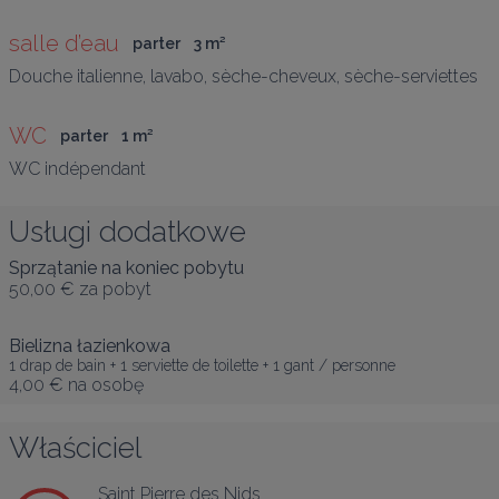
salle d’eau
parter
3
 m
²
Douche italienne, lavabo, sèche-cheveux, sèche-serviettes
WC
parter
1
 m
²
WC indépendant
Usługi dodatkowe
Sprzątanie na koniec pobytu
50,00 €
za pobyt
Bielizna łazienkowa
1 drap de bain + 1 serviette de toilette + 1 gant / personne
4,00 €
na osobę
Właściciel
Saint Pierre des Nids