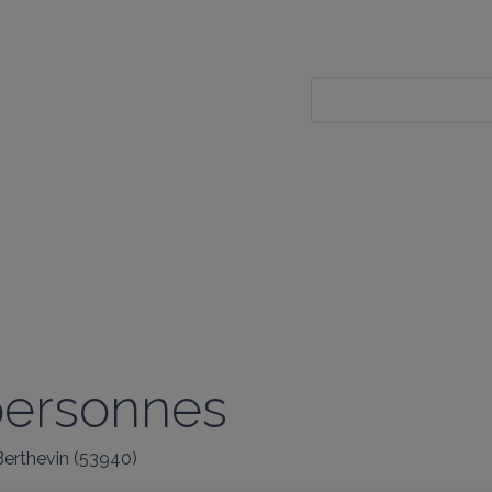
 personnes
Berthevin
(
53940
)