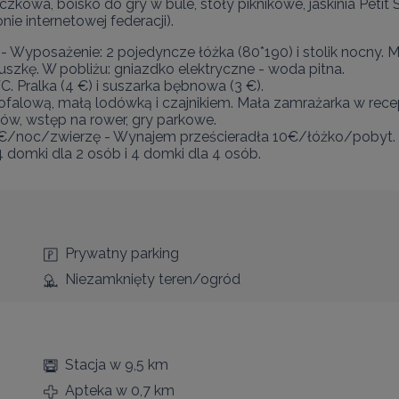
naczkowa, boisko do gry w bule, stoły piknikowe, jaskinia Peti
ie internetowej federacji).
Wyposażenie: 2 pojedyncze łóżka (80*190) i stolik nocny. M
zkę. W pobliżu: gniazdko elektryczne - woda pitna.

. Pralka (4 €) i suszarka bębnowa (3 €).

falową, małą lodówką i czajnikiem. Mała zamrażarka w recepc
ów, wstęp na rower, gry parkowe.

€/noc/zwierzę - Wynajem prześcieradła 10€/łóżko/pobyt.

domki dla 2 osób i 4 domki dla 4 osób.
Prywatny parking
Niezamknięty teren/ogród
Stacja
w 9,5 km
Apteka
w 0,7 km