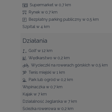
Supermarket
w 0,7 km
Rynek
w 0,7 km
Bezpłatny parking publiczny
w 0,5 km
Szpital
w 4 km
Działania
Golf
w 12 km
Wędkarstwo
w 0,2 km
Wycieczki na rowerach górskich
w 0,5 km
Tenis miejski
w 1 km
Park lub ogród
w 0,2 km
Wspinaczka
w 0,7 km
Kajak
w 7 km
Działalność żeglarska
w 7 km
Ścieżka rowerowa
w 0,2 km