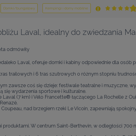
Domki/bungalowy
Kempingi i domy mobilne
obliżu Laval, idealny do zwiedzania M
ęta odmówiły
daleko Laval, oferuje domki i kabiny odpowiednie dla osób 
 tras trailowych i 6 tras szutrowych o różnym stopniu trudnoś
którym zawsze coś się dzieje: festiwale teatralne i muzyczne, 
się wydarzenia sportowe i kulturalne.

 de Laval (7 km) i Vélo Francette® łączącego La Rochelle z
Renazé.

Coupeau, nad brzegiem rzeki Le Vicoin, zapewniają spokojny
i produktami. W centrum Saint-Berthevin, w odległości 700 m, 