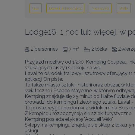
Gîte
Domek rekreacyjny
Niezwykły
Willa
Lodge16, 1 noc lub więcej, w p
2 personnes
7 m²
2 łóżka
Zwierz
Przyjazd możliwy od 15:30. Kemping Coupeau, nie
szukających ciszy i spokoju na wsi.

Laval to ośrodek trailowy i szutrowy oferujący 11
aplikacji On piste.

To także miasto sztuki i historii oraz obszar, w 
świąteczne i Espace Mayenne, w którym odbywają 
Kemping znajduje się 25 minut od Halte fluviale
prowadzi do kempingu i zielonego szlaku Laval - 
Te proste, wygodne domki z widokiem na Bois de 
Z kempingu rozpoczynają się szlaki turystyczne.

Kemping posiada etykietę "Accueil Vélo".

Sklepy: na kempingu znajduje się sklep z lokalnym
usługi.
