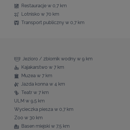
Restauracje
w 0,7 km
Lotnisko
w 70 km
Transport publiczny
w 0,7 km
Jezioro / zbiornik wodny
w 9 km
Kajakarstwo
w 7 km
Muzea
w 7 km
Jazda konna
w 4 km
Teatr
w 7 km
ULM
w 9,5 km
Wycieczka piesza
w 0,7 km
Zoo
w 30 km
Basen miejski
w 7,5 km