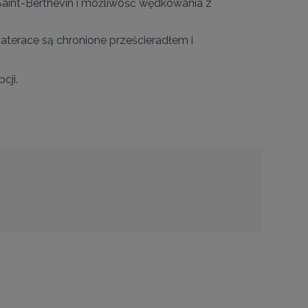
t Saint-Berthevin i możliwość wędkowania z 
aterace są chronione prześcieradłem i 
ji.
