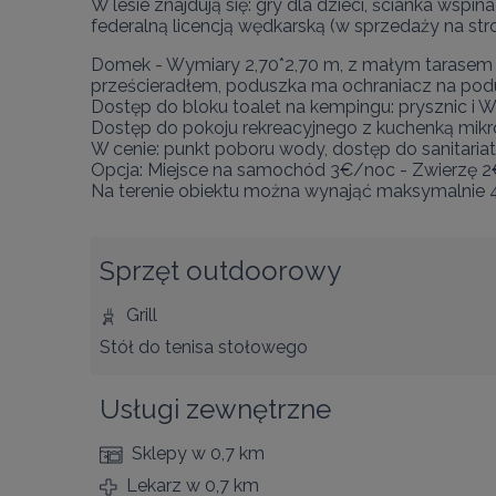
W lesie znajdują się: gry dla dzieci, ścianka wspi
federalną licencją wędkarską (w sprzedaży na stron
Domek - Wymiary 2,70*2,70 m, z małym tarasem - 
prześcieradłem, poduszka ma ochraniacz na podus
Dostęp do bloku toalet na kempingu: prysznic i WC
Dostęp do pokoju rekreacyjnego z kuchenką mikro
W cenie: punkt poboru wody, dostęp do sanitariat
Opcja: Miejsce na samochód 3€/noc - Zwierzę 2
Na terenie obiektu można wynająć maksymalnie 4 
Sprzęt outdoorowy
Grill
Stół do tenisa stołowego
Usługi zewnętrzne
Sklepy
w 0,7 km
Lekarz
w 0,7 km