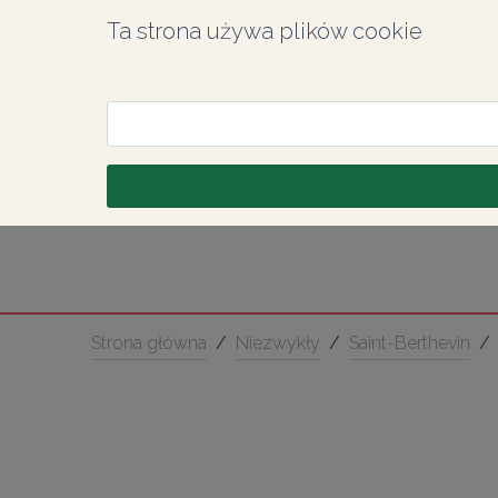
Ta strona używa plików cookie
Strona główna
/
Niezwykły
/
Saint-Berthevin
/