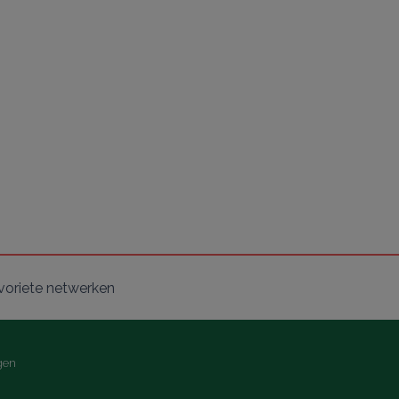
voriete netwerken
gen