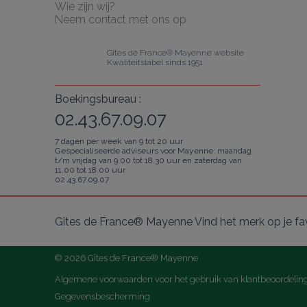
Wie zijn wij?
Neem contact met ons op
Gîtes de France® Mayenne website
Kwaliteitslabel sinds 1951
Boekingsbureau :
02.43.67.09.07
7 dagen per week van 9 tot 20 uur
Gespecialiseerde adviseurs voor Mayenne: maandag
t/m vrijdag van 9.00 tot 18.30 uur en zaterdag van
11.00 tot 18.00 uur
02.43.67.09.07
Gîtes de France® Mayenne Vind het merk op je fa
© 2026 Gîtes de France® Mayenne
Algemene voorwaarden voor het gebruik van klantbeoordelin
Gegevensbescherming