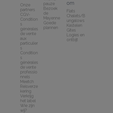
om
pauze
Onze 
Bezoek 
partners
Flats
de 
CGV-
Chalets/B
Mayenne
Condition
ungalows
Goede 
s 
Kastelen
plannen
générales 
Gîtes
de vente 
Logies en 
aux 
ontbijt
particulier
s
Condition
s 
générales 
de vente 
professio
nnels
Meetch 
Reisverze
kering
Verkrijg 
het label
Wie zijn 
wij?