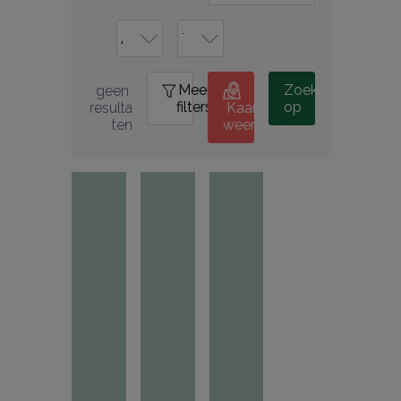
Meer
0
Zoek
geen 
filters
op
resulta
Kaart
ten
weergeven