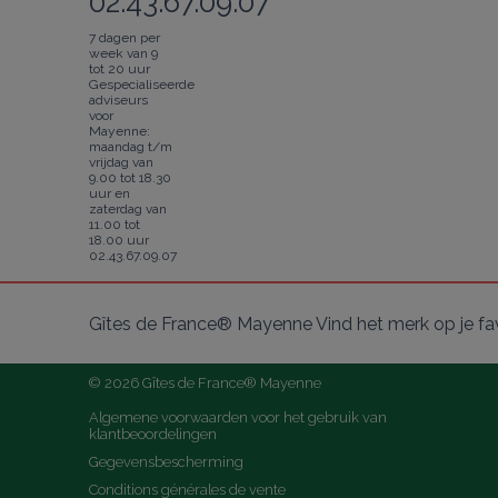
02.43.67.09.07
7 dagen per
week van 9
tot 20 uur
Gespecialiseerde
adviseurs
voor
Mayenne:
maandag t/m
vrijdag van
9.00 tot 18.30
uur en
zaterdag van
11.00 tot
18.00 uur
02.43.67.09.07
Gîtes de France® Mayenne Vind het merk op je fa
© 2026 Gîtes de France® Mayenne
Algemene voorwaarden voor het gebruik van 
klantbeoordelingen
Gegevensbescherming
Conditions générales de vente