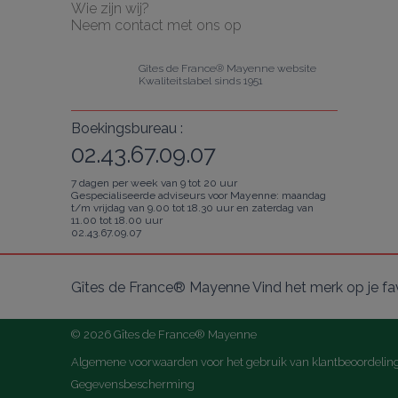
Wie zijn wij?
Neem contact met ons op
Gîtes de France® Mayenne website
Kwaliteitslabel sinds 1951
Boekingsbureau :
02.43.67.09.07
7 dagen per week van 9 tot 20 uur
Gespecialiseerde adviseurs voor Mayenne: maandag
t/m vrijdag van 9.00 tot 18.30 uur en zaterdag van
11.00 tot 18.00 uur
02.43.67.09.07
Gîtes de France® Mayenne Vind het merk op je fa
© 2026 Gîtes de France® Mayenne
Algemene voorwaarden voor het gebruik van klantbeoordelin
Gegevensbescherming