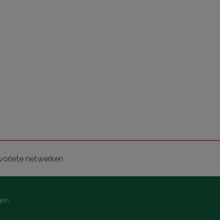
voriete netwerken
gen