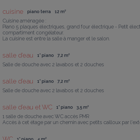
cuisine
piano terra
12
 m
²
Cuisine aménagée :

Piano 5 plaques électriques, grand four électrique - Petit élect
compartiment congélateur.

La cuisine est entre la salle à manger et le salon.
salle d’eau
1° piano
7,2
 m
²
Salle de douche avec 2 lavabos et 2 douches
salle d’eau
1° piano
7,2
 m
²
Salle de douche avec 2 lavabos et 2 douches
salle d’eau et WC
1° piano
3,5
 m
²
1 salle de douche avec WC accès PMR

Accès à cet étage par un chemin avec petits cailloux par l'ext
WC
1° piano
4
 m
²