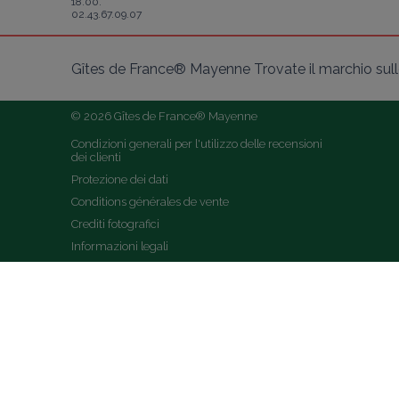
18.00.
02.43.67.09.07
Gîtes de France® Mayenne Trovate il marchio sulle 
© 2026 Gîtes de France® Mayenne
Condizioni generali per l'utilizzo delle recensioni 
dei clienti
Protezione dei dati
Conditions générales de vente
Crediti fotografici
Informazioni legali