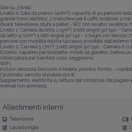
Gîte su 3 livelli:

Livello 0: Sala da pranzo (40m²): capacità di 40 persone sedute
grande forno elettrico, 2 macchine per il caffè, bollitore, 2 m
divani, televisione, stufa a pellet - WC con lavabo, lavatrice, fa
Livello 1: Camera da letto 1 (9m²) 3 letti singoli 90*190 - Cam
da letto 4 (11m²) 5 letti singoli 90*190 - 2 bagni con doccia
persone con mobilità ridotta (accesso possibile dall'esterno tr
Livello 2: Camera 5 (7m²) 3 letti singoli 90*190 - Camera 6 (1
Esterno: capanno per biciclette, mobili da giardino, barbecue.

Attrezzatura per bambini: culla, seggiolone.

WIFI.

Incluso: lenzuola (lenzuolo e federa, piumino fornito - copripi
Opzionale: servizio di pulizia 150 €.

Supplemento: elettricità su lettura del contatore (da pagare in
Animali non ammessi.
Allestimenti interni
Televisione
Lavastoviglie
L