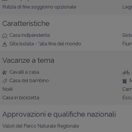
Pulizia di fine soggiorno opzionale
Legn
Caratteristiche
Casa indipendente
Sist
Gîte isolata - "alla fine del mondo
Fium
Vacanze a tema
Cavalli a casa
Casa del bambino
M
Noël
Cam
Casa in bicicletta
Escu
Approvazioni e qualifiche nazionali
Valori del Parco Naturale Regionale