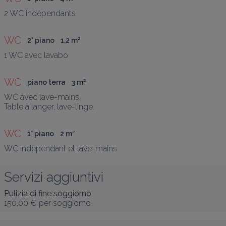
2 WC indépendants
WC
2° piano
1,2
 m
²
1 WC avec lavabo
WC
piano terra
3
 m
²
WC avec lave-mains.

Table à langer, lave-linge.
WC
1° piano
2
 m
²
WC indépendant et lave-mains
Servizi aggiuntivi
Pulizia di fine soggiorno
150,00 €
per soggiorno