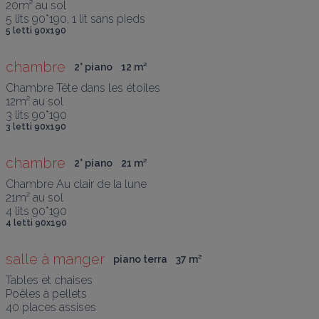
20m² au sol

5 lits 90*190, 1 lit sans pieds
5 letti 90x190
chambre
2° piano
12
 m
²
Chambre Tête dans les étoiles

12m² au sol

3 lits 90*190
3 letti 90x190
chambre
2° piano
21
 m
²
Chambre Au clair de la lune

21m² au sol

4 lits 90*190
4 letti 90x190
salle à manger
piano terra
37
 m
²
Tables et chaises

Poêles à pellets 

40 places assises