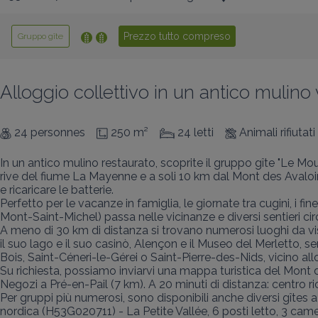
Prezzo tutto compreso
Gruppo gîte
Alloggio collettivo in un antico mulino
24 personnes
250 m²
24 letti
Animali rifiutati
In un antico mulino restaurato, scoprite il gruppo gîte "Le M
rive del fiume La Mayenne e a soli 10 km dal Mont des Avaloirs
e ricaricare le batterie.

Perfetto per le vacanze in famiglia, le giornate tra cugini, i fin
Mont-Saint-Michel) passa nelle vicinanze e diversi sentieri cir
A meno di 30 km di distanza si trovano numerosi luoghi da vis
il suo lago e il suo casinò, Alençon e il Museo del Merletto, 
Bois, Saint-Céneri-le-Gérei o Saint-Pierre-des-Nids, vicino al
Su richiesta, possiamo inviarvi una mappa turistica del Mont d
Negozi a Pré-en-Pail (7 km). A 20 minuti di distanza: centro ri
Per gruppi più numerosi, sono disponibili anche diversi gîtes
nordica (H53G020711) - La Petite Vallée, 6 posti letto, 3 ca