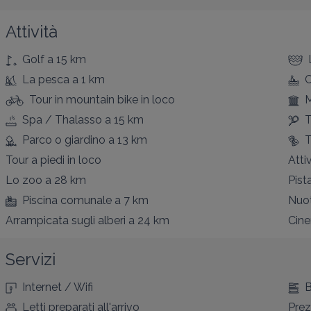
Attività
Golf
a 15 km
La pesca
a 1 km
Tour in mountain bike
in loco
M
Spa / Thalasso
a 15 km
T
Parco o giardino
a 13 km
T
Tour a piedi
in loco
Atti
Lo zoo
a 28 km
Pista
Piscina comunale
a 7 km
Nuo
Arrampicata sugli alberi
a 24 km
Cin
Servizi
Internet / Wifi
B
Letti preparati all'arrivo
Prez