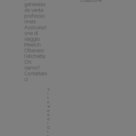
colazione
générales 
de vente 
professio
nnels
Assicurazi
one di 
viaggio 
Meetch
Ottenere 
l'etichetta
Chi 
siamo?
Contattate
ci
S
i
t
o 
w
e
b 
d
i 
G
î