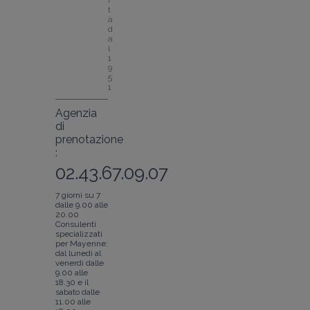
i
t
à 
d
a
l 
1
9
5
1
Agenzia
di
prenotazione
:
02.43.67.09.07
7 giorni su 7
dalle 9.00 alle
20.00
Consulenti
specializzati
per Mayenne:
dal lunedì al
venerdì dalle
9.00 alle
18.30 e il
sabato dalle
11.00 alle