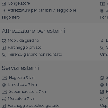
Congelatore
Attrezzatura per bambini / seggiolone
S
Frigorifero
For
Attrezzature per esterni
Mobili da giardino
B
Parcheggio privato
G
Terreno/giardino non recintato
Omb
Servizi esterni
Negozi
a 5 km
S
Il medico
a 7 km
F
Supermercato
a 7 km
R
Mercato
a 7 km
A
Parcheggio pubblico gratuito
Osp