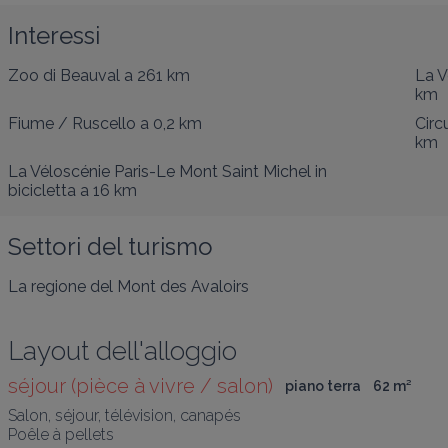
Interessi
Zoo di Beauval
a 261 km
La V
km
Fiume / Ruscello
a 0,2 km
Circ
km
La Véloscénie Paris-Le Mont Saint Michel in
bicicletta
a 16 km
Settori del turismo
La regione del Mont des Avaloirs
Layout dell'alloggio
séjour (pièce à vivre / salon)
piano terra
62
 m
²
Salon, séjour, télévision, canapés

Poêle à pellets