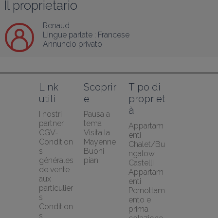
Il proprietario
Renaud
Lingue parlate :
Francese
Annuncio privato
Link 
Scoprir
Tipo di 
utili
e
propriet
à
I nostri 
Pausa a 
partner
tema
Appartam
CGV-
Visita la 
enti
Condition
Mayenne
Chalet/Bu
s 
Buoni 
ngalow
générales 
piani
Castelli
de vente 
Appartam
aux 
enti
particulier
Pernottam
s
ento e 
Condition
prima 
s 