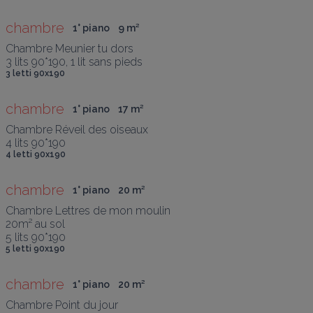
chambre
1° piano
9
 m
²
Chambre Meunier tu dors

3 lits 90*190, 1 lit sans pieds
3 letti 90x190
chambre
1° piano
17
 m
²
Chambre Réveil des oiseaux

4 lits 90*190
4 letti 90x190
chambre
1° piano
20
 m
²
Chambre Lettres de mon moulin

20m² au sol

5 lits 90*190
5 letti 90x190
chambre
1° piano
20
 m
²
Chambre Point du jour
