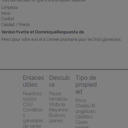
Très bon accueil un gîte d'une propreté superbe
Limpieza
Inicio
Confort
Calidad / Precio
Verdon Yvette et DominiqueRespuesta de
Merci pour votre avis et à l'année prochaine pour les trois glorieuses.
Enlaces 
Descub
Tipo de 
útiles
ra
propied
ad
Nuestros 
Pausa 
socios
temática
Pisos
CGV-
Visite la 
Chalés/B
Condition
Mayenne
ungalows
s 
Buenos 
Castillos
générales 
planes
Casas 
de vente 
rurales