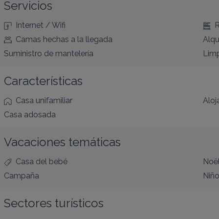
Servicios
Internet / Wifi
R
Camas hechas a la llegada
Alqu
Suministro de mantelería
Limp
Características
Casa unifamiliar
Aloj
Casa adosada
Vacaciones temáticas
Casa del bebé
Noë
Campaña
Niñ
Sectores turísticos