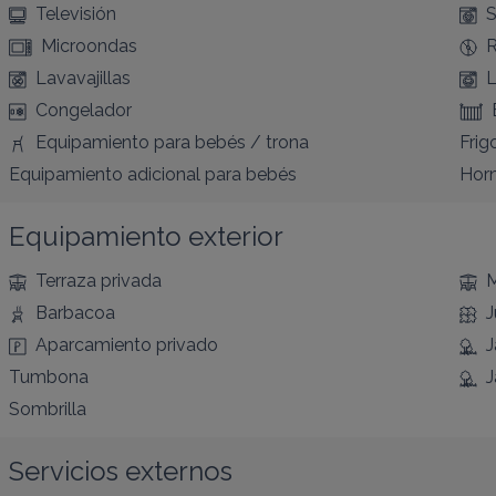
Televisión
S
Microondas
R
Lavavajillas
L
Congelador
Equipamiento para bebés / trona
Frigo
Equipamiento adicional para bebés
Hor
Equipamiento exterior
Terraza privada
M
Barbacoa
J
Aparcamiento privado
J
Tumbona
J
Sombrilla
Servicios externos