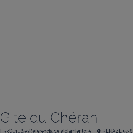
Gite du Chéran
H53G010859Referencia de alojamiento: #
RENAZE
(
538