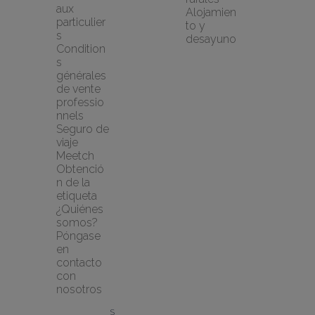
aux 
Alojamien
particulier
to y 
s
desayuno
Condition
s 
générales 
de vente 
professio
nnels
Seguro de 
viaje 
Meetch
Obtenció
n de la 
etiqueta
¿Quiénes 
somos?
Póngase 
en 
contacto 
con 
nosotros
S