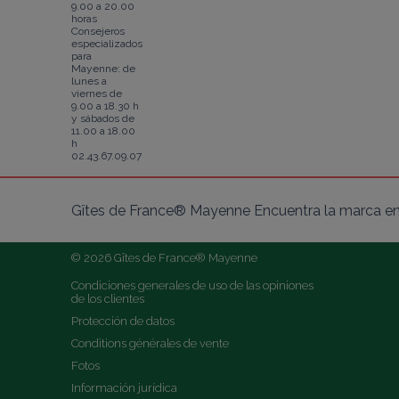
9.00 a 20.00
horas
Consejeros
especializados
para
Mayenne: de
lunes a
viernes de
9.00 a 18.30 h
y sábados de
11.00 a 18.00
h
02.43.67.09.07
Gîtes de France® Mayenne Encuentra la marca en 
© 2026 Gîtes de France® Mayenne
Condiciones generales de uso de las opiniones 
de los clientes
Protección de datos
Conditions générales de vente
Fotos
Información jurídica