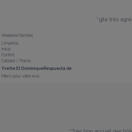
"
gite très agr
Weekend familial
Limpieza
Inicio
Confort
Calidad / Precio
Yvette Et DominiqueRespuesta de
Merci pour votre avis.
"
Très bon accueil des hôt