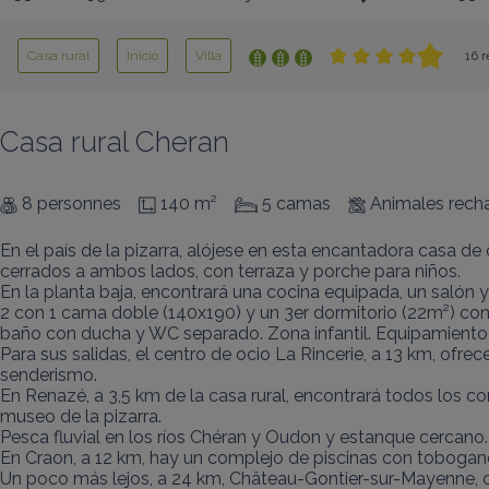
Casa rural
Inicio
Villa
16 r
Casa rural Cheran
8 personnes
140 m²
5 camas
Animales rech
En el país de la pizarra, alójese en esta encantadora casa d
cerrados a ambos lados, con terraza y porche para niños.

En la planta baja, encontrará una cocina equipada, un salón 
2 con 1 cama doble (140x190) y un 3er dormitorio (22m²) con
baño con ducha y WC separado. Zona infantil. Equipamiento 
Para sus salidas, el centro de ocio La Rincerie, a 13 km, ofr
senderismo.

En Renazé, a 3,5 km de la casa rural, encontrará todos los co
museo de la pizarra.

Pesca fluvial en los ríos Chéran y Oudon y estanque cercano.

En Craon, a 12 km, hay un complejo de piscinas con toboganes a
Un poco más lejos, a 24 km, Château-Gontier-sur-Mayenne, co