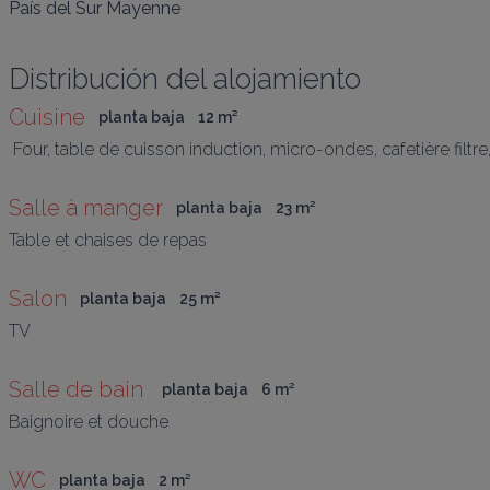
País del Sur Mayenne
Distribución del alojamiento
Cuisine
planta baja
12
 m
²
 Four, table de cuisson induction, micro-ondes, cafetière filtre,
Salle à manger
planta baja
23
 m
²
Table et chaises de repas
Salon
planta baja
25
 m
²
TV
Salle de bain 
planta baja
6
 m
²
Baignoire et douche
WC
planta baja
2
 m
²