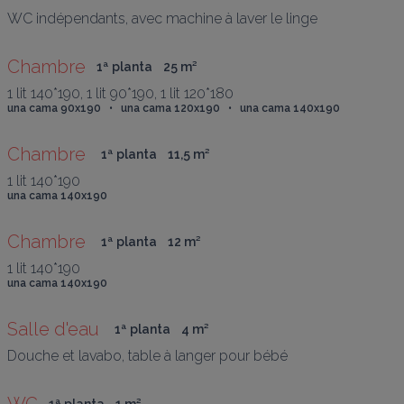
WC indépendants, avec machine à laver le linge
Chambre
1ª planta
25
 m
²
1 lit 140*190, 1 lit 90*190, 1 lit 120*180
una cama 90x190   •   una cama 120x190   •   una cama 140x190
Chambre 
1ª planta
11,5
 m
²
1 lit 140*190
una cama 140x190
Chambre 
1ª planta
12
 m
²
1 lit 140*190
una cama 140x190
Salle d'eau 
1ª planta
4
 m
²
Douche et lavabo, table à langer pour bébé