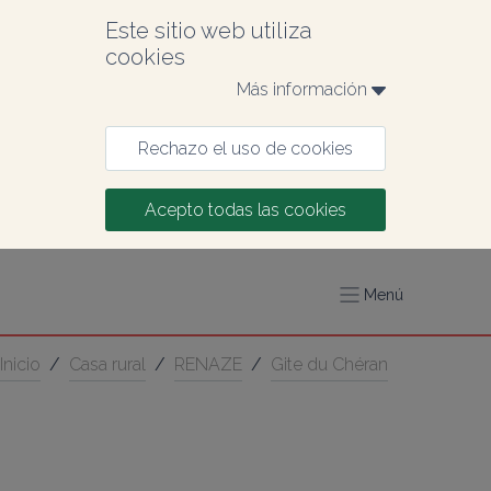
Este sitio web utiliza 
cookies
Más información 
Rechazo el uso de cookies
Acepto todas las cookies
Menú
Inicio
/
Casa rural
/
RENAZE
/
Gite du Chéran