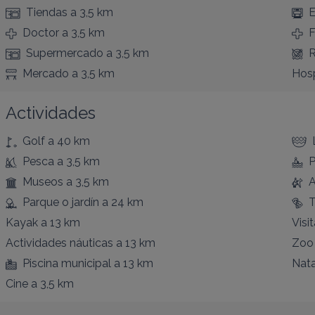
Tiendas
a 3,5 km
E
Doctor
a 3,5 km
F
Supermercado
a 3,5 km
R
Mercado
a 3,5 km
Hosp
Actividades
Golf
a 40 km
Pesca
a 3,5 km
P
Museos
a 3,5 km
A
Parque o jardín
a 24 km
T
Kayak
a 13 km
Visit
Actividades náuticas
a 13 km
Zoo
Piscina municipal
a 13 km
Nat
Cine
a 3,5 km