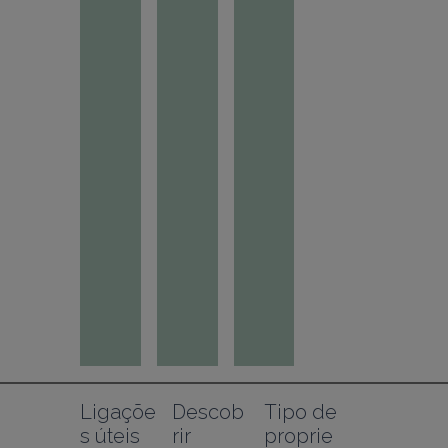
Ligaçõe
Descob
Tipo de 
s úteis
rir
proprie