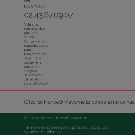
de
reservas :
02.43.67.09.07
7 dias por
semana, das
9h00 às
20h00
Conselheiros
especializados
para
Mayenne: de
segunda a
sexta-feira
das 9h às
18h30 e
sábado das
11h às 18h
02.43.67.09.07
Gîtes de France® Mayenne Encontre a marca nas 
© 2026 Gîtes de France® Mayenne
Termos e condições gerais para a utilização das 
opiniões dos clientes