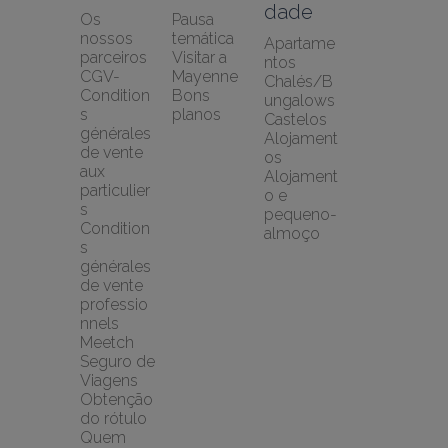
dade
Os 
Pausa 
nossos 
temática
Apartame
parceiros
Visitar a 
ntos
CGV-
Mayenne
Chalés/B
Condition
Bons 
ungalows
s 
planos
Castelos
générales 
Alojament
de vente 
os
aux 
Alojament
particulier
o e 
s
pequeno-
Condition
almoço
s 
générales 
de vente 
professio
nnels
Meetch 
Seguro de 
Viagens
Obtenção 
do rótulo
Quem 