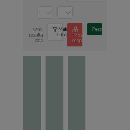
Mais
0
Pesquisar
sem 
filtros
resulta
Mostrar
dos
mapa