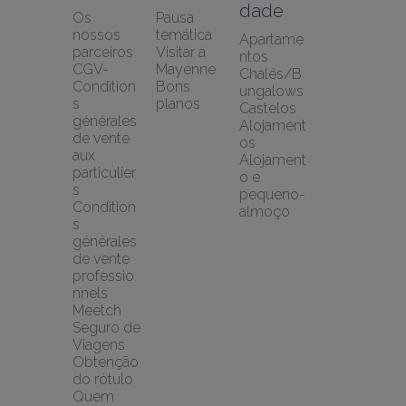
dade
Os 
Pausa 
nossos 
temática
Apartame
parceiros
Visitar a 
ntos
CGV-
Mayenne
Chalés/B
Condition
Bons 
ungalows
s 
planos
Castelos
générales 
Alojament
de vente 
os
aux 
Alojament
particulier
o e 
s
pequeno-
Condition
almoço
s 
générales 
de vente 
professio
nnels
Meetch 
Seguro de 
Viagens
Obtenção 
do rótulo
Quem 