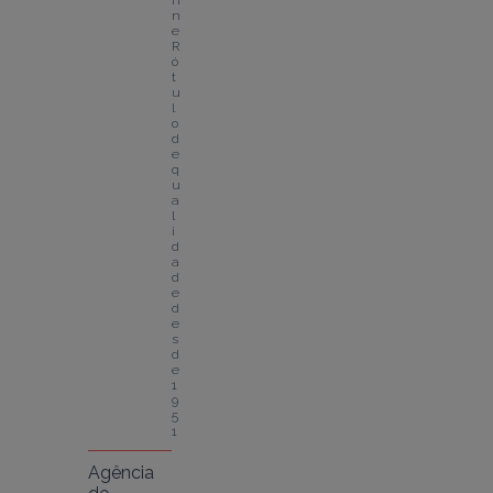
n
n
e
R
ó
t
u
l
o 
d
e 
q
u
a
l
i
d
a
d
e 
d
e
s
d
e 
1
9
5
1
Agência