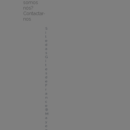
somos 
nós?
Contactar-
nos
S
i
t
e 
d
a
s 
G
î
t
e
s 
d
e 
F
r
a
n
c
e
® 
M
a
y
e