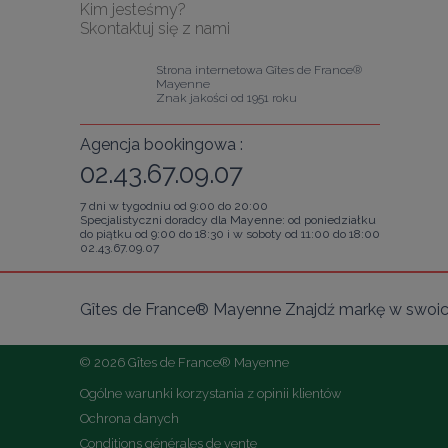
Kim jesteśmy?
Skontaktuj się z nami
Strona internetowa Gîtes de France® 
Mayenne
Znak jakości od 1951 roku
Agencja bookingowa :
02.43.67.09.07
7 dni w tygodniu od 9:00 do 20:00
Specjalistyczni doradcy dla Mayenne: od poniedziałku
do piątku od 9:00 do 18:30 i w soboty od 11:00 do 18:00
02.43.67.09.07
Gîtes de France® Mayenne Znajdź markę w swoich
© 2026 Gîtes de France® Mayenne
Ogólne warunki korzystania z opinii klientów
Ochrona danych
Conditions générales de vente