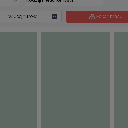
Więcej filtrów
0
Pokaż mapę