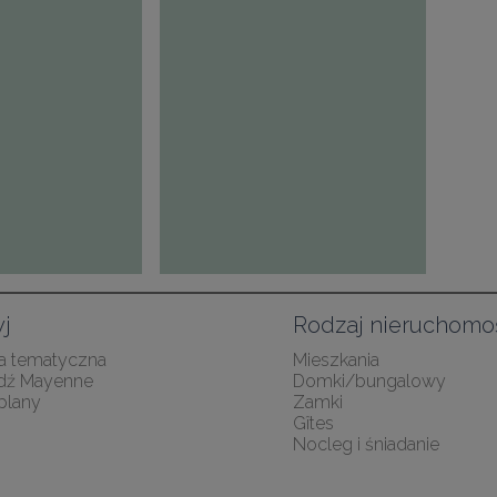
j
Rodzaj nieruchomo
a tematyczna
Mieszkania
dź Mayenne
Domki/bungalowy
plany
Zamki
Gîtes
Nocleg i śniadanie