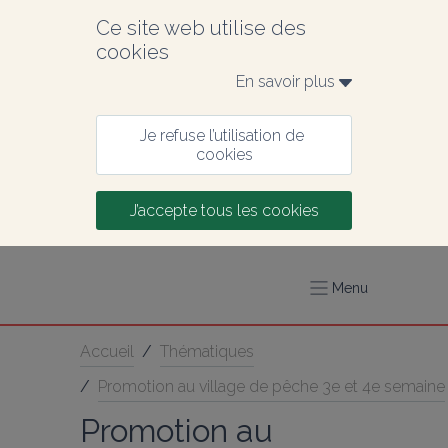
Ce site web utilise des 
cookies
En savoir plus 
Je refuse l’utilisation de 
cookies
J’accepte tous les cookies
Menu
Accueil
/
Thématiques
/
Promotion au village de pêche 3e et 4e semaine
Promotion au 