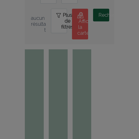
Plus
0
Rechercher
aucun 
de
Afficher
résulta
filtres
la
t
carte