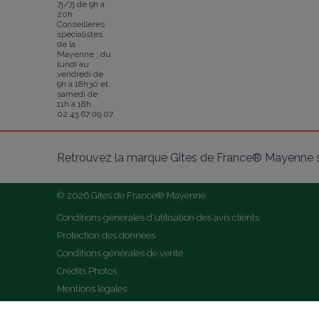
7j/7j de 9h à
20h
Conseillères
spécialistes
de la
Mayenne : du
lundi au
vendredi de
9h à 18h30 et
samedi de
11h à 18h
02.43.67.09.07
Retrouvez la marque Gîtes de France® Mayenne s
© 2026 Gîtes de France® Mayenne
Conditions générales d'utilisation des avis clients
Protection des données
Conditions générales de vente
Crédits Photos
Mentions légales