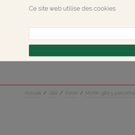
Ce site web utilise des cookies
Accueil
/
Gîte
/
Évron
/
Mortin, gîte 5 personn