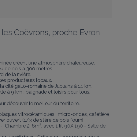
s les Coëvrons, proche Evron
eminée créent une atmosphère chaleureuse. 
u de bois à 300 mètres. 

e la rivière. 

es producteurs locaux. 

 la cité gallo-romaine de Jublains à 14 km, 
e à 9 km : baignade et loisirs pour tous. 

 découvrir le meilleur du territoire.
 plaques vitrocéramiques , micro-ondes, cafetière 
oyer ouvert (1/3 de stère de bois fourni 
 -  Chambre 2, 6m², avec 1 lit 90X 190 - Salle de 