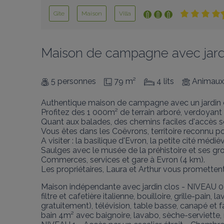
Gîte
Maison
Villa
Maison de campagne avec jardin
5 personnes
79 m²
4 lits
Animaux 
Authentique maison de campagne avec un jardin cl
Profitez des 1 000m² de terrain arboré, verdoyant
Quant aux balades, des chemins faciles d'accès son
Vous êtes dans les Coëvrons, territoire reconnu po
A visiter : la basilique d'Evron, la petite cité mé
Saulges avec le musée de la préhistoire et ses grot
Commerces, services et gare à Evron (4 km).

Les propriétaires, Laura et Arthur vous promettent 
Maison indépendante avec jardin clos - NIVEAU 0 -
filtre et cafetière italienne, bouilloire, grille-pai
gratuitement), télévision, table basse, canapé et f
bain 4m² avec baignoire, lavabo, sèche-serviette, 