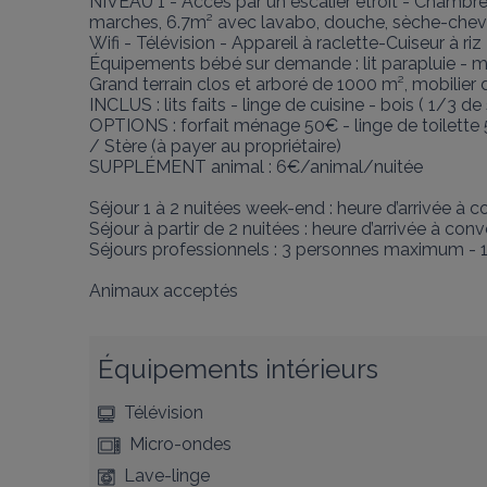
NIVEAU 1 - Accès par un escalier étroit - Chambre 
marches, 6.7m² avec lavabo, douche, sèche-chev
Wifi - Télévision - Appareil à raclette-Cuiseur à riz

Équipements bébé sur demande : lit parapluie - ma
Grand terrain clos et arboré de 1000 m², mobilier de
INCLUS : lits faits - linge de cuisine - bois ( 1/3 de
OPTIONS : forfait ménage 50€ - linge de toilette 5
/ Stère (à payer au propriétaire)

SUPPLÉMENT animal : 6€/animal/nuitée

Séjour 1 à 2 nuitées week-end : heure d’arrivée à co
Séjour à partir de 2 nuitées : heure d’arrivée à conv
Séjours professionnels : 3 personnes maximum - 1 f
Animaux acceptés
Équipements intérieurs
Télévision
Micro-ondes
Lave-linge