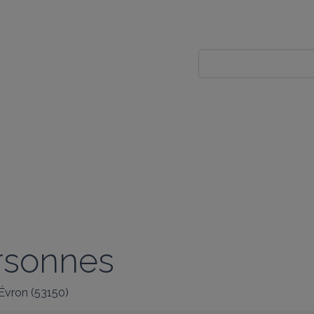
ersonnes
Évron
(
53150
)