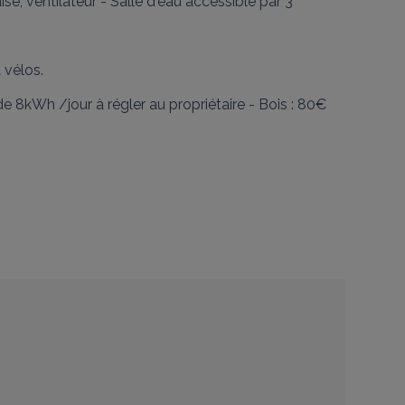
e, ventilateur - Salle d'eau accessible par 3 
vélos.

e 8kWh /jour à régler au propriétaire - Bois : 80€ 