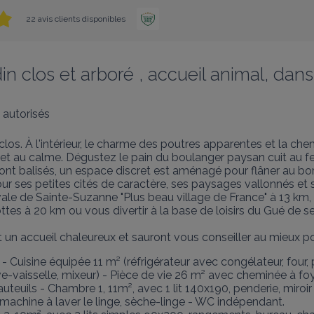
22 avis clients disponibles
 clos et arboré , accueil animal, dan
autorisés
os. À l'intérieur, le charme des poutres apparentes et la ch
 et au calme. Dégustez le pain du boulanger paysan cuit au fe
t balisés, un espace discret est aménagé pour flâner au bord d
ur ses petites cités de caractère, ses paysages vallonnés et s
diévale de Sainte-Suzanne "Plus beau village de France" à 13 km,
tes à 20 km ou vous divertir à la base de loisirs du Gué de sell
un accueil chaleureux et sauront vous conseiller au mieux pour
 Cuisine équipée 11 m² (réfrigérateur avec congélateur, four,
n, lave-vaisselle, mixeur) - Pièce de vie 26 m² avec cheminée à f
auteuils - Chambre 1, 11m², avec 1 lit 140x190, penderie, miroir
machine à laver le linge, sèche-linge - WC indépendant.
