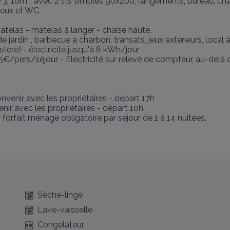
3, 10m², avec 2 lits simples 90x200, rangements, bureau, chais
eux et WC.

telas - matelas à langer - chaise haute.

 jardin , barbecue à charbon, transats, jeux extérieurs, local à 
 stère) - électricité jusqu'à 8 kWh/jour

€/pers/séjour - Électricité sur relevé de compteur, au-delà d
nvenir avec les propriétaires - départ 17h

enir avec les propriétaires - départ 10h.

orfait ménage obligatoire par séjour de 1 à 14 nuitées.

Sèche-linge
Lave-vaisselle
Congélateur