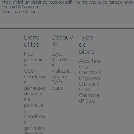
Merci c'était un plaisir de vous accueillir de nouveau et de partager avec
Edouard & Solwenn

Domaine de Valloris
Liens 
Découv
Type 
utiles
rir
de 
biens
Nos 
Séjour 
partenaire
thématiqu
Appartem
s
e
ents
CGV-
Visitez la 
Chalets/B
Condition
Mayenne
ungalows
s 
Bons 
Châteaux
générales 
plans
Gîtes
de vente 
Chambre 
aux 
d'hôtes
particulier
s
Condition
s 
générales 
de vente 