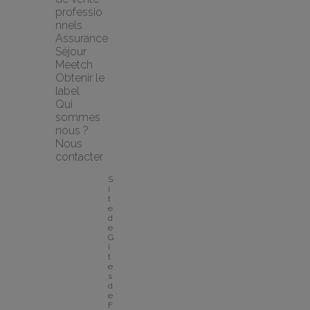
professio
nnels
Assurance 
Séjour 
Meetch
Obtenir le 
label
Qui 
sommes 
nous ?
Nous 
contacter
S
i
t
e 
d
e 
G
î
t
e
s 
d
e 
F