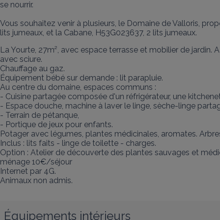
se nourrir. 

Vous souhaitez venir à plusieurs, le Domaine de Valloris, prop
lits jumeaux, et la Cabane, H53G023637, 2 lits jumeaux.
La Yourte, 27m², avec espace terrasse et mobilier de jardin. A l
avec sciure. 

Chauffage au gaz. 

Équipement bébé sur demande : lit parapluie.

Au centre du domaine, espaces communs : 

- Cuisine partagée composée d'un réfrigérateur, une kitchenett
- Espace douche, machine à laver le linge, sèche-linge partag
- Terrain de pétanque,

- Portique de jeux pour enfants.

Potager avec légumes, plantes médicinales, aromates. Arbres f
Inclus : lits faits - linge de toilette - charges. 

Option : Atelier de découverte des plantes sauvages et médici
ménage 10€/séjour

Internet par 4G.

Animaux non admis.
Équipements intérieurs