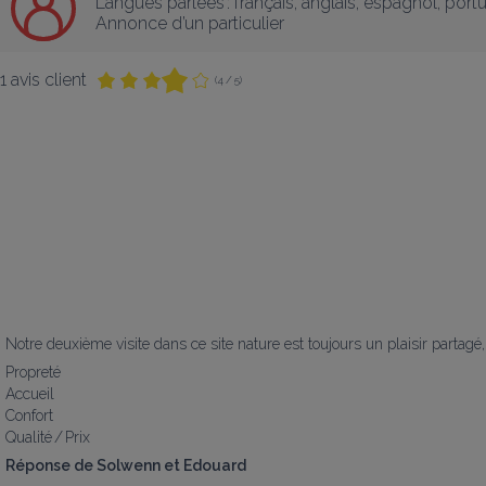
Langues parlées :
français
, 
anglais
, 
espagnol
, 
portu
Annonce d’un particulier
1 avis client
(4 / 5)
Notre deuxième visite dans ce site nature est toujours un plaisir partagé, 
Propreté
Accueil
Confort
Qualité / Prix
Réponse de Solwenn et Edouard