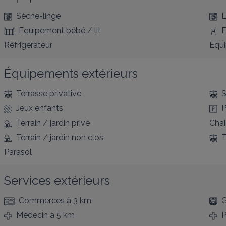
Sèche-linge
L
Equipement bébé / lit
E
Réfrigérateur
Equ
Équipements extérieurs
Terrasse privative
S
Jeux enfants
P
Terrain / jardin privé
Chai
Terrain / jardin non clos
T
Parasol
Services extérieurs
Commerces
à 3 km
G
Médecin
à 5 km
P