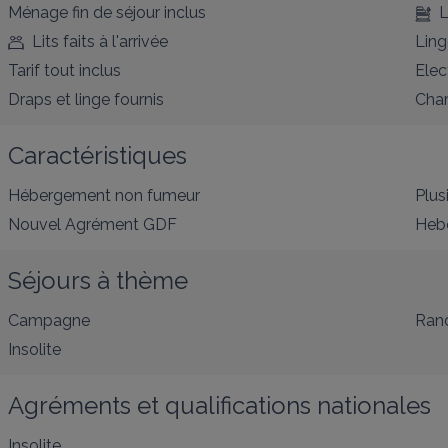
Ménage fin de séjour inclus
L
Lits faits à l'arrivée
Ling
Tarif tout inclus
Elec
Draps et linge fournis
Char
Caractéristiques
Hébergement non fumeur
Plus
Nouvel Agrément GDF
Hebe
Séjours à thème
Campagne
Ran
Insolite
Agréments et qualifications nationales
Insolite