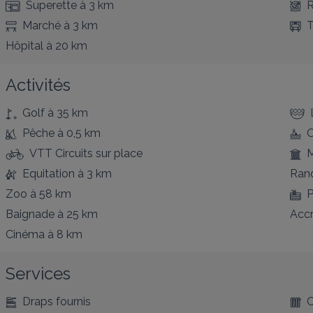
Superette
à 3 km
R
Marché
à 3 km
T
Hôpital
à 20 km
Activités
Golf
à 35 km
Pêche
à 0,5 km
VTT Circuits
sur place
Equitation
à 3 km
Ran
Zoo
à 58 km
P
Baignade
à 25 km
Acc
Cinéma
à 8 km
Services
Draps fournis
C