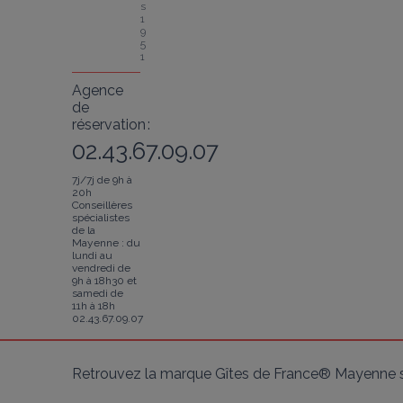
s 
1
9
5
1
Agence
de
réservation :
02.43.67.09.07
7j/7j de 9h à
20h
Conseillères
spécialistes
de la
Mayenne : du
lundi au
vendredi de
9h à 18h30 et
samedi de
11h à 18h
02.43.67.09.07
Retrouvez la marque Gîtes de France® Mayenne s