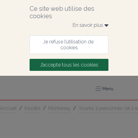
Ce site web utilise des 
cookies
En savoir plus 
Je refuse l’utilisation de 
cookies
J’accepte tous les cookies
Menu
Accueil
/
Insolite
/
Montenay
/
Yourte, 2 personnes (et 2 