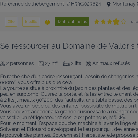
Référence de l’hébergement : # H53G023624
Montenay
Tarif tout inclus
Gîte
Insolite
un a
Se ressourcer au Domaine de Valloris 
2 personnes
27 m²
2 lits
Animaux refusés
En recherche d'un cadre ressourçant, besoin de changer les ha
000m², vous offre plus que cela. 

La yourte se situe à proximité du jardin des plantes et des 
peu en surplomb. Ouvrez la porte, et faites entrez le chant des
à 2 lits jumeaux 90*200, des fauteuils, une table basse, des b
Vous avez un bébé ou des enfants, possibilité de mettre un li
Vous pouvez accéder à la grande cuisine/salle à manger couv
vaisselle, un réfrigérateur et des jeux : pétanque, Mölkky. 

Pour le moment, l'espace douche, machine à laver le linge et 
Solwenn et Edouard développent le lieu pour qu'il devienne 
le pouvoir des plantes. Solwenn est Herbaliste, elle propose 