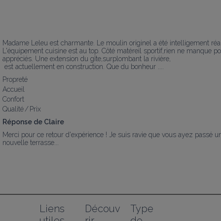
Madame Leleu est charmante. Le moulin originel a été intelligement réa
L'équipement cuisine est au top. Côté matéreil sportif,rien ne manque pou
appréciés. Une extension du gîte,surplombant la rivière,

 est actuellement en construction. Que du bonheur ....
Propreté
Accueil
Confort
Qualité / Prix
Réponse de Claire
Merci pour ce retour d'expérience ! Je suis ravie que vous ayez passé un
nouvelle terrasse...
Liens 
Découv
Type 
utiles
rir
de 