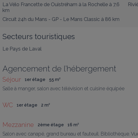
La Vélo Francette de Ouistréham à la Rochelle
à 7,6
Rivi
km
Circuit 24h du Mans - GP - Le Mans Classic
à 86 km
Secteurs touristiques
Le Pays de Laval
Agencement de l’hébergement
Séjour
1er étage
55
 m
²
Salle à manger, salon avec télévision et cuisine équipée
WC
1er étage
2
 m
²
Mezzanine
2ème étage
16
 m
²
Salon avec canapé, grand bureau et fauteuil. Bibliothèque. Vu