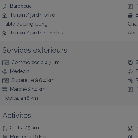
Barbecue
P
Terrain / jardin privé
B
Table de ping-pong
Chai
Terrain / jardin non clos
Abri
Services extérieurs
Commerces
à 4,7 km
G
Médecin
P
Superette
à 8,4 km
R
Marché
à 14 km
P
Hôpital
à 16 km
Activités
Golf
à 25 km
P
Musées
à 16 km
E