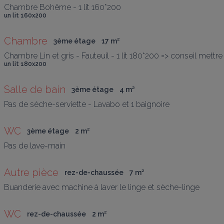
Chambre Bohême - 1 lit 160*200
un lit 160x200
Chambre
3ème étage
17
 m
²
Chambre Lin et gris - Fauteuil - 1 lit 180*200 => conseil mett
un lit 180x200
Salle de bain
3ème étage
4
 m
²
Pas de sèche-serviette - Lavabo et 1 baignoire
WC
3ème étage
2
 m
²
Pas de lave-main
Autre pièce
rez-de-chaussée
7
 m
²
Buanderie avec machine à laver le linge et sèche-linge
WC
rez-de-chaussée
2
 m
²