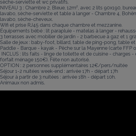
sèche-serviette et wc privatifs.

NIVEAU 3 : Chambre 2, Bleue, 12m², avec 2 lits 90x190, bureau
lavabo, sèche-serviette et table à langer - Chambre 4, Bohême
lavabo, sèche-cheveux.

Wifi et prise RJ45 dans chaque chambre et mezzanine.

Équipements bébé : lit parapluie - matelas à langer - rehauss
3 terrasses avec mobilier de jardin - 2 barbecue à gaz et 1 gr
Salle de jeux : baby-foot, billard, table de ping-pong, table et
Paddle - Barque - kayak - Pêche sur la Mayenne (carte FFP obl
 INCLUS : lits faits - linge de toilette et de cuisine - charges - chauffage - pellets - ménage (entretien régulier et rangement obligatoire, dans le cas contraire : 
forfait ménage 150€). Fête non autorisé.

OPTION : 2 personnes supplémentaires 12€/pers/nuitée

Séjour 1-2 nuitées week-end : arrivée 17h - départ 17h

Séjour à partir de 3 nuitées : arrivée 18h - départ 10h.

Animaux non admis.