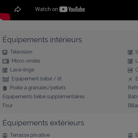
Équipements intérieurs
Télévision
S
Micro-ondes
L
Lave-linge
C
Equipement bébé / lit
E
Poêle à granulés/pellets
Réfr
Equipements bébé supplémentaires
Bab
Four
Billa
Équipements extérieurs
Terrasse privative
S