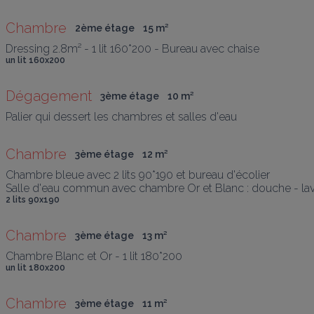
Chambre
2ème étage
15
 m
²
Dressing 2.8m² - 1 lit 160*200 - Bureau avec chaise
un lit 160x200
Dégagement
3ème étage
10
 m
²
Palier qui dessert les chambres et salles d'eau
Chambre
3ème étage
12
 m
²
Chambre bleue avec 2 lits 90*190 et bureau d'écolier 

Salle d'eau commun avec chambre Or et Blanc : douche - lavab
2 lits 90x190
Chambre
3ème étage
13
 m
²
Chambre Blanc et Or - 1 lit 180*200
un lit 180x200
Chambre
3ème étage
11
 m
²