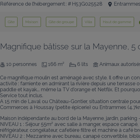
Référence de l’hébergement : # H53G025528
Entramme
Gîte
Maison
Gîte de groupe
Villa
Haut de gamme
Magnifique bâtisse sur la Mayenne, 5 c
10 personnes
166 m²
6 lits
Animaux autorisé
Ce magnifique moulin est aménagé avec style. Il offre un conf
activité : farniente en admirant la rivière depuis une terrasse
paddle et kayak... même la TV d'orange et Netflix. Et pourquoi
Service tout inclus.

A 15 min de Laval ou Château-Gontier, situation centrale pour
Commerces à Houssay (petite épicerie) ou Entrammes (4.7k
Maison indépendante au bord de la Mayenne, jardin, parking - 
NIVEAU 1 : Séjour 55m² avec salle à manger, espace canapé, té
réfrigérateur, congélateur, cafetière filtre et machine à café b
NIVEAU 2 : Mezzanine avec bureau, canapé convertible, biblio