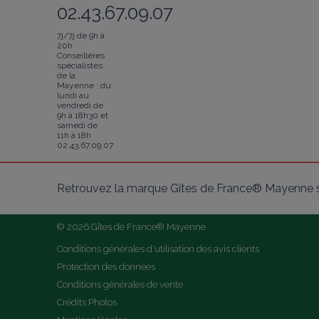
02.43.67.09.07
7j/7j de 9h à
20h
Conseillères
spécialistes
de la
Mayenne : du
lundi au
vendredi de
9h à 18h30 et
samedi de
11h à 18h
02.43.67.09.07
Retrouvez la marque Gîtes de France® Mayenne s
© 2026 Gîtes de France® Mayenne
Conditions générales d'utilisation des avis clients
Protection des données
Conditions générales de vente
Crédits Photos