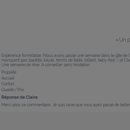
«
Un p
Expérience formidable. Nous avons passé une semaine dans le gîte de Clai
manquent pas (paddle, kayak, tennis de table, billard, baby-foot...) et Clai
Une semaine de rêve. A conseiller sans hésitation.
Propreté
Accueil
Confort
Qualité / Prix
Réponse de Claire
Merci pour ce commentaire. Je suis ravie que vous ayez passé de bell