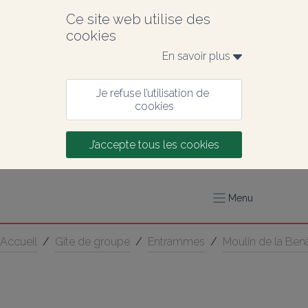
Ce site web utilise des 
cookies
En savoir plus 
Je refuse l’utilisation de 
cookies
J’accepte tous les cookies
Menu
Accueil
/
Gîte de groupe
/
Entrammes
/
Moulin de la Benâ