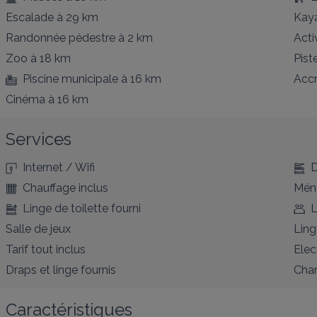
Escalade
à 29 km
Kay
Randonnée pédestre
à 2 km
Acti
Zoo
à 18 km
Pist
Piscine municipale
à 16 km
Acc
Cinéma
à 16 km
Services
Internet / Wifi
D
Chauffage inclus
Ména
Linge de toilette fourni
L
Salle de jeux
Ling
Tarif tout inclus
Elec
Draps et linge fournis
Char
Caractéristiques