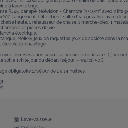
² avec 1 lit 140x200, grand placard - salle de bain, double v
 à laver le linge. 

rise RJ45, canapé, télévision - Chambre (3) 10m² avec 2 lits 9
x200, rangement, 1 lit bébé et salle d'eau privative avec do
 chaise haute, 1 rehausseur de chaise, 1 marche-pied, 1 matelas 
 chambres et pièces de vie.

lancha électrique.

anque, Mölkky, jeux de raquettes, jeux de société dans la mai
, électricité, chauffage.

e de réservation soumis à accord propriétaire : (1)accueil d
de 10h à 17h le jour du départ (séjour >=3nuits) 50€

ge obligatoire 1/séjour de 1 à 14 nuitées.

7h

0h
Lave-vaisselle
Congélateur