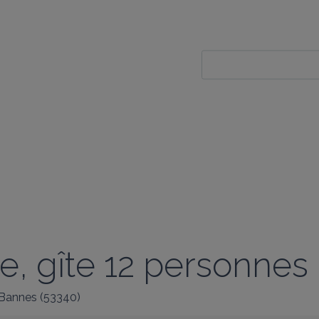
e, gîte 12 personnes
Bannes
(
53340
)