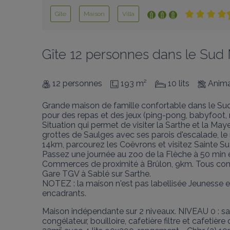
Gîte
Maison
Villa
Gîte 12 personnes dans le Sud
12 personnes
193 m²
10 lits
Anima
Grande maison de famille confortable dans le Sud
pour des repas et des jeux (ping-pong, babyfoot, r
Situation qui permet de visiter la Sarthe et la May
grottes de Saulges avec ses parois d'escalade, le 
14km, parcourez les Coëvrons et visitez Sainte Suz
Passez une journée au zoo de la Flèche à 50 min en
Commerces de proximité à Brûlon, 9km. Tous comm
Gare TGV à Sablé sur Sarthe.

NOTEZ : la maison n'est pas labellisée Jeunesse e
encadrants.
Maison indépendante sur 2 niveaux. NIVEAU 0 : sall
congélateur, bouilloire, cafetière filtre et cafetière