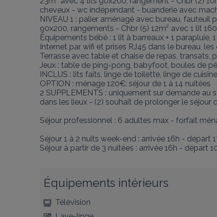
23m² avec 4 lits 90x200, rangement - Chbr (2) 10m
cheveux - wc indépendant - buanderie avec machine
NIVEAU 1 : palier aménagé avec bureau, fauteuil p
90x200, rangements - Chbr (5) 12m² avec 1 lit 160
Équipements bébé : 1 lit à barreaux + 1 parapluie, 1
Internet par wifi et prises RJ45 dans le bureau, les
Terrasse avec table et chaise de repas, transats, p
Jeux : table de ping-pong, babyfoot, boules de pét
INCLUS : lits faits, linge de toilette, linge de cuisine
OPTION : ménage 120€: séjour de 1 à 14 nuitées

2 SUPPLEMENTS : uniquement sur demande au servic
dans les lieux - (2) souhait de prolonger le séjour 
Séjour professionnel : 6 adultes max - forfait ména
Séjour 1 à 2 nuits week-end : arrivée 16h - départ 1
Séjour à partir de 3 nuitées : arrivée 16h - départ 1
Équipements intérieurs
Télévision
Lave-linge