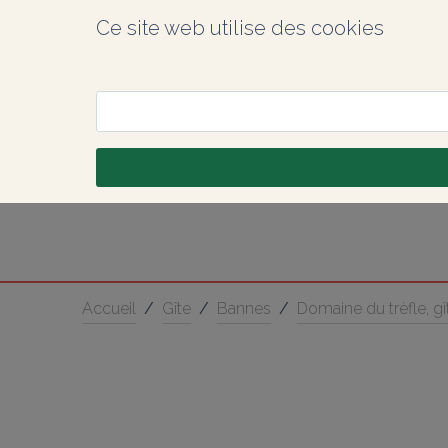
Ce site web utilise des cookies
Accueil
/
Gîte
/
Bannes
/
Domaine du trèfle, g