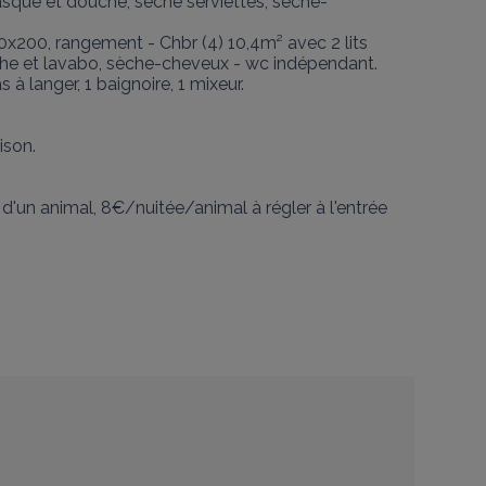
asque et douche, sèche serviettes, sèche-
0x200, rangement - Chbr (4) 10,4m² avec 2 lits 
uche et lavabo, sèche-cheveux - wc indépendant.

à langer, 1 baignoire, 1 mixeur.

son.

'un animal, 8€/nuitée/animal à régler à l'entrée 