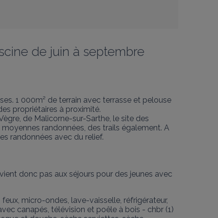
scine de juin à septembre
s. 1 000m² de terrain avec terrasse et pelouse 
s propriétaires à proximité.

Vègre, de Malicorne-sur-Sarthe, le site des 
 et moyennes randonnées, des trails également. A 
s randonnées avec du relief. 

nvient donc pas aux séjours pour des jeunes avec 
eux, micro-ondes, lave-vaisselle, réfrigérateur, 
² avec canapés, télévision et poêle à bois - chbr (1) 