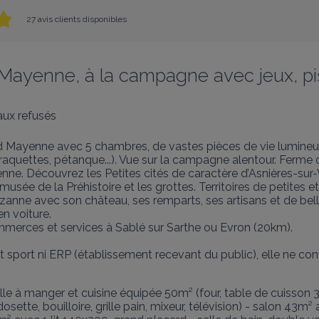
27 avis clients disponibles
 Mayenne, à la campagne avec jeux, pi
ux refusés
 Mayenne avec 5 chambres, de vastes pièces de vie lumineuse
aquettes, pétanque...). Vue sur la campagne alentour. Ferme de
enne. Découvrez les Petites cités de caractère d’Asnières-sur-
musée de la Préhistoire et les grottes. Territoires de petites
anne avec son château, ses remparts, ses artisans et de belle
 voiture.

erces et services à Sablé sur Sarthe ou Evron (20km).

t sport ni ERP (établissement recevant du public), elle ne co
e à manger et cuisine équipée 50m² (four, table de cuisson 3 f
 dosette, bouilloire, grille pain, mixeur, télévision) - salon 43m