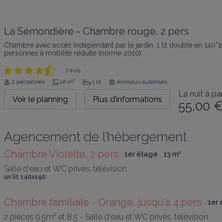
La Sémondière - Chambre rouge, 2 pers
Chambre avec accès indépendant par le jardin. 1 lit double en 140*1
personnes à mobilité réduite (norme 2010).
7 avis
2 personnes
16 m²
1 lit
Animaux autorisés
La nuit à par
Voir le planning
Plus d’informations
55,00 
Agencement de l’hébergement
Chambre Violette, 2 pers
1er étage
13
 m
²
Salle d'eau et WC privés, télévision
un lit 140x190
Chambre familiale - Orange, jusqu'à 4 pers
1er
2 pièces 9.5m² et 8.5 - Salle d'eau et WC privés, télévision