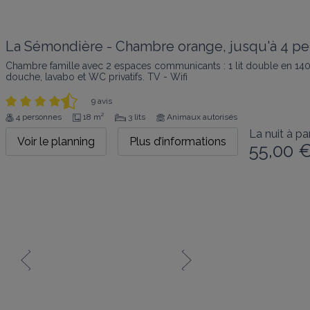
La Sémondière - Chambre orange, jusqu'à 4 pe
Chambre famille avec 2 espaces communicants : 1 lit double en 140*
douche, lavabo et WC privatifs. TV - Wifi
9 avis
4 personnes
18 m²
3 lits
Animaux autorisés
La nuit à par
Voir le planning
Plus d’informations
55,00 