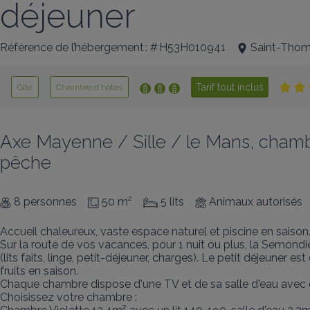
déjeuner
Référence de l’hébergement : # H53H010941
Saint-Thom
Tarif tout inclus
Gîte
Chambre d’hôtes
Axe Mayenne / Sille / le Mans, chambr
pêche
8 personnes
50 m²
5 lits
Animaux autorisés
Accueil chaleureux, vaste espace naturel et piscine en saison. 
Sur la route de vos vacances, pour 1 nuit ou plus, la Semondi
(lits faits, linge, petit-déjeuner, charges). Le petit déjeuner 
fruits en saison. 

Chaque chambre dispose d'une TV et de sa salle d'eau avec dou
Choisissez votre chambre : 
