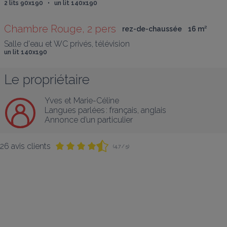
2 lits 90x190   •   un lit 140x190
Chambre Rouge, 2 pers
rez-de-chaussée
16
 m
²
Salle d'eau et WC privés, télévision
un lit 140x190
Le propriétaire
Yves et Marie-Céline
Langues parlées :
français
, 
anglais
Annonce d’un particulier
26 avis clients
(4,7 / 5)