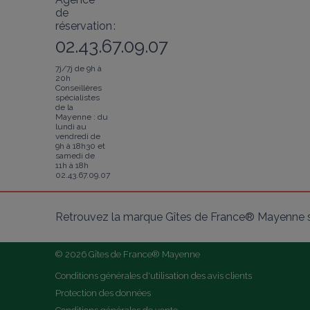
de
réservation :
02.43.67.09.07
7j/7j de 9h à
20h
Conseillères
spécialistes
de la
Mayenne : du
lundi au
vendredi de
9h à 18h30 et
samedi de
11h à 18h
02.43.67.09.07
Retrouvez la marque Gîtes de France® Mayenne s
© 2026 Gîtes de France® Mayenne
Conditions générales d'utilisation des avis clients
Protection des données