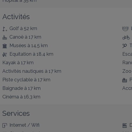
Hôpital
à 35 km
Activités
Golf
à 52 km
Canoë
à 17 km
Musées
à 14,5 km
T
Equitation
à 18,4 km
Esc
Kayak
à 17 km
Ran
Activités nautiques
à 17 km
Zoo
Piste cyclable
à 17 km
P
Baignade
à 17 km
Acc
Cinéma
à 16,3 km
Services
Internet / Wifi
D