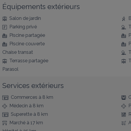
Équipements extérieurs
Salon de jardin
B
Parking privé
T
Piscine partagée
P
Piscine couverte
P
Chaise transat
T
Terrasse partagée
T
Parasol
Services extérieurs
Commerces
à 8 km
G
Médecin
à 8 km
P
Superette
à 8 km
R
Marché
à 17 km
A