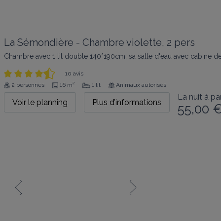
La Sémondière - Chambre violette, 2 pers
Chambre avec 1 lit double 140*190cm, sa salle d'eau avec cabine de 
10 avis
2 personnes
16 m²
1 lit
Animaux autorisés
La nuit à par
Voir le planning
Plus d’informations
55,00 