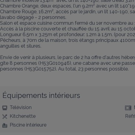
Chambre Violette 13.4m² avec un lit 140-190, salle d'eau 3.2m
Chambre Orange, deux espaces, l'un 9.2m² avec un lit 140*190
Chambre Rouge, 16.2m², accès par le jardin, un lit 140-190, s
lavabo dégagé - 2 personnes.

Salon et espace cuisine commun fermé du 1er novembre au 1 er m
Accès à la piscine couverte et chauffée du 15 avril au 15 oct
Longueur 6.5m x 3.25m et profondeur: 1.2m à 1.5m. (pour 202
Pêcheurs, à 70m de la maison, trois étangs principaux 4100m
anguilles et silures.

Envie de venir à plusieurs, le parc de 2 ha offre d'autres hé
gîte 8 personnes (H53G010946), une cabane avec une passere
personnes (H53G015752). Au total, 23 personnes possible.
Équipements intérieurs
Télévision
Kitchenette
Réfr
Piscine intérieure