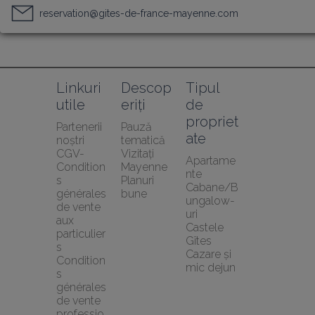
reservation@gites-de-france-mayenne.com
Linkuri 
Descop
Tipul 
utile
eriți
de 
propriet
Partenerii 
Pauză 
ate
noștri
tematică
CGV-
Vizitați 
Apartame
Condition
Mayenne
nte
s 
Planuri 
Cabane/B
générales 
bune
ungalow-
de vente 
uri
aux 
Castele
particulier
Gîtes
s
Cazare și 
Condition
mic dejun
s 
générales 
de vente 
professio