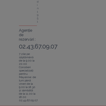
d
i
n 
1
9
5
1
Agenție
de
rezervări :
02.43.67.09.07
7 zile pe
săptămână
de la 9.00 la
20.00
Consilieri
specializați
pentru
Mayenne: de
luni până
vineri de la
9.00 la 18.30
și sâmbătă
de la 11.00 la
18.00
02.43.67.09.07