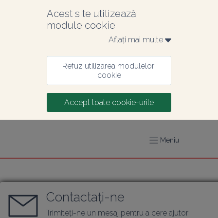
Acest site utilizează 
module cookie
Aflați mai multe 
Refuz utilizarea modulelor 
cookie
Accept toate cookie-urile
Meniu
Contactați-ne
Trimiteți-ne un mesaj pentru a cere ajutor