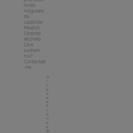
nnels
Asigurare 
de 
călătorie 
Meetch
Obțineți 
eticheta
Cine 
suntem 
noi?
Contactați
-ne
G
î
t
e
s 
d
e 
F
r
a
n
c
e
® 