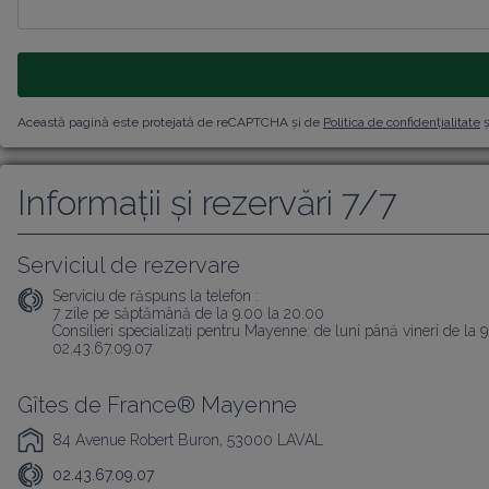
Această pagină este protejată de reCAPTCHA și de
Politica de confidențialitate
ș
Informații și rezervări 7/7
Serviciul de rezervare
Serviciu de răspuns la telefon :
7 zile pe săptămână de la 9.00 la 20.00

Consilieri specializați pentru Mayenne: de luni până vineri de la 
02.43.67.09.07
Gîtes de France® Mayenne
84 Avenue Robert Buron, 53000 LAVAL
02.43.67.09.07