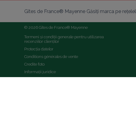
Gîtes de France® Mayenne Găsiți marca pe rețelel
© 2026 Gîtes de France® Mayenne
Termeni și condiții generale pentru utilizarea 
recenziilor clienților
Protecția datelor
Conditions générales de vente
Credite foto
Informații juridice