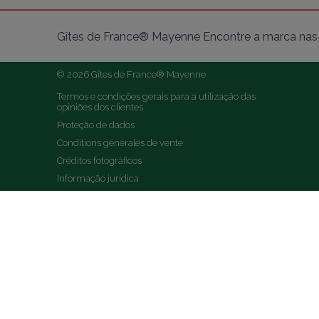
Gîtes de France® Mayenne Encontre a marca nas 
© 2026 Gîtes de France® Mayenne
Termos e condições gerais para a utilização das 
opiniões dos clientes
Proteção de dados
Conditions générales de vente
Créditos fotográficos
Informação jurídica