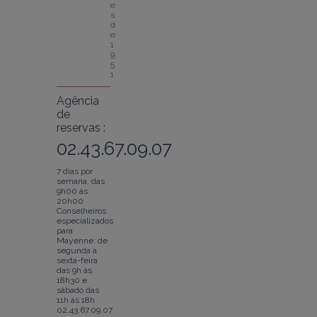
e
s
d
e 
1
9
5
1
Agência
de
reservas :
02.43.67.09.07
7 dias por
semana, das
9h00 às
20h00
Conselheiros
especializados
para
Mayenne: de
segunda a
sexta-feira
das 9h às
18h30 e
sábado das
11h às 18h
02.43.67.09.07