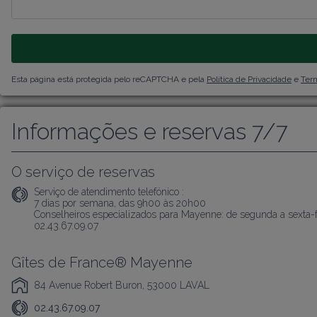
Esta página está protegida pelo reCAPTCHA e pela
Política de Privacidade
e
Term
Informações e reservas 7/7
O serviço de reservas
Serviço de atendimento telefónico :
7 dias por semana, das 9h00 às 20h00

Conselheiros especializados para Mayenne: de segunda a sexta-f
02.43.67.09.07
Gîtes de France® Mayenne
84 Avenue Robert Buron, 53000 LAVAL
02.43.67.09.07