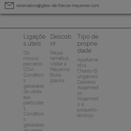
reservation@gites-de-france-mayenne.com
Ligaçõe
Descob
Tipo de 
s úteis
rir
proprie
dade
Os 
Pausa 
nossos 
temática
Apartame
parceiros
Visitar a 
ntos
CGV-
Mayenne
Chalés/B
Condition
Bons 
ungalows
s 
planos
Castelos
générales 
Alojament
de vente 
os
aux 
Alojament
particulier
o e 
s
pequeno-
Condition
almoço
s 
générales 
de vente 