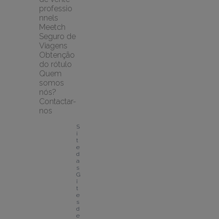
professio
nnels
Meetch 
Seguro de 
Viagens
Obtenção 
do rótulo
Quem 
somos 
nós?
Contactar-
nos
S
i
t
e 
d
a
s 
G
î
t
e
s 
d
e 