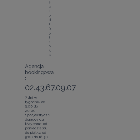
ś
c
i 
o
d 
1
9
5
1 
r
o
k
u
Agencja
bookingowa
:
02.43.67.09.07
7 dni w
tygodniu od
9:00 do
20:00
Specjalistyczni
doradcy dla
Mayenne: od
poniedziałku
do piątku od
9:00 do 18:30