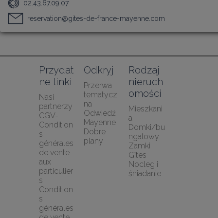
02.43.67.09.07
reservation@gites-de-france-mayenne.com
Przydat
Odkryj
Rodzaj 
ne linki
nieruch
Przerwa 
omości
tematycz
Nasi 
na
partnerzy
Mieszkani
Odwiedź 
CGV-
a
Mayenne
Condition
Domki/bu
Dobre 
s 
ngalowy
plany
générales 
Zamki
de vente 
Gîtes
aux 
Nocleg i 
particulier
śniadanie
s
Condition
s 
générales 
de vente 