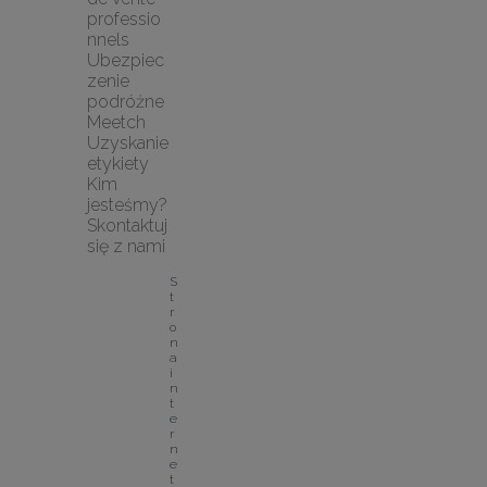
professio
nnels
Ubezpiec
zenie 
podróżne 
Meetch
Uzyskanie 
etykiety
Kim 
jesteśmy?
Skontaktuj 
się z nami
S
t
r
o
n
a 
i
n
t
e
r
n
e
t