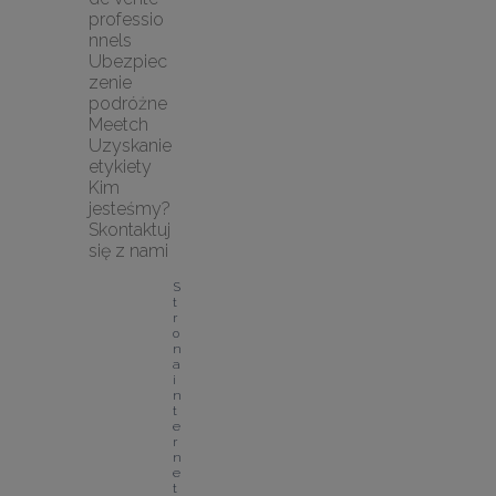
professio
nnels
Ubezpiec
zenie 
podróżne 
Meetch
Uzyskanie 
etykiety
Kim 
jesteśmy?
Skontaktuj 
się z nami
S
t
r
o
n
a 
i
n
t
e
r
n
e
t