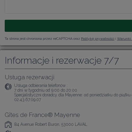
Ta strona jest chroniona przez reCAPTCHA oraz
Politykę prywatności
i
Warunki 
Informacje i rezerwacje 7/7
Usługa rezerwacji
Usługa odbierania telefonów :
7 dni w tygodniu od 9:00 do 20:00

Specjalistyczni doradcy dla Mayenne: od poniedziałku do piątku 
02.43.67.09.07
Gîtes de France® Mayenne
84 Avenue Robert Buron, 53000 LAVAL