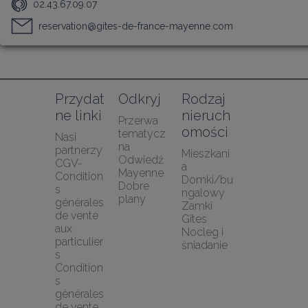
02.43.67.09.07
reservation@gites-de-france-mayenne.com
Przydat
Odkryj
Rodzaj 
ne linki
nieruch
Przerwa 
omości
tematycz
Nasi 
na
partnerzy
Mieszkani
Odwiedź 
CGV-
a
Mayenne
Condition
Domki/bu
Dobre 
s 
ngalowy
plany
générales 
Zamki
de vente 
Gîtes
aux 
Nocleg i 
particulier
śniadanie
s
Condition
s 
générales 
de vente 