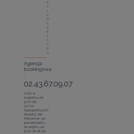
ś
c
i 
o
d 
1
9
5
1 
r
o
k
u
Agencja
bookingowa
:
02.43.67.09.07
7 dni w
tygodniu od
9:00 do
20:00
Specjalistyczni
doradcy dla
Mayenne: od
poniedziałku
do piątku od
9:00 do 18:30