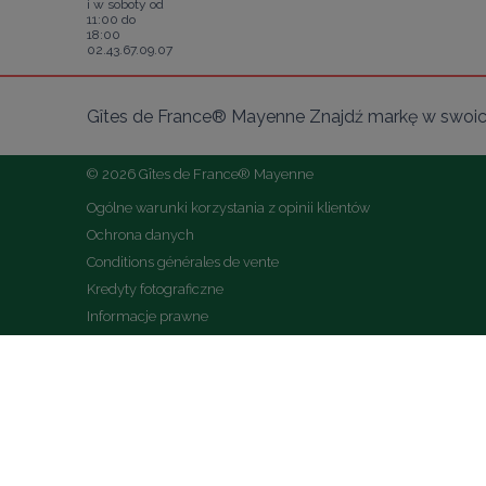
i w soboty od
11:00 do
18:00
02.43.67.09.07
Gîtes de France® Mayenne Znajdź markę w swoich
© 2026 Gîtes de France® Mayenne
Ogólne warunki korzystania z opinii klientów
Ochrona danych
Conditions générales de vente
Kredyty fotograficzne
Informacje prawne