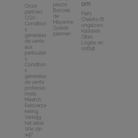
om
pauze
Onze 
Bezoek 
partners
Flats
de 
CGV-
Chalets/B
Mayenne
Condition
ungalows
Goede 
s 
Kastelen
plannen
générales 
Gîtes
de vente 
Logies en 
aux 
ontbijt
particulier
s
Condition
s 
générales 
de vente 
professio
nnels
Meetch 
Reisverze
kering
Verkrijg 
het label
Wie zijn 
wij?