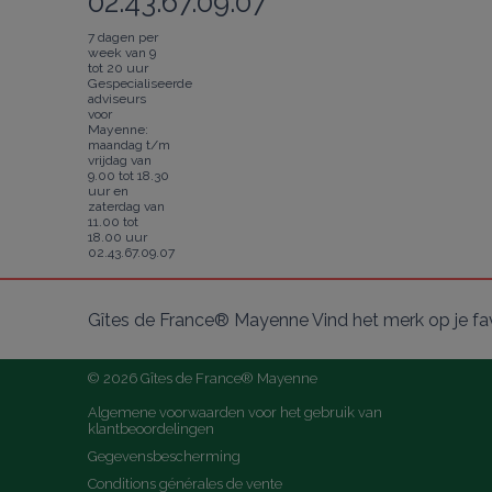
02.43.67.09.07
7 dagen per
week van 9
tot 20 uur
Gespecialiseerde
adviseurs
voor
Mayenne:
maandag t/m
vrijdag van
9.00 tot 18.30
uur en
zaterdag van
11.00 tot
18.00 uur
02.43.67.09.07
Gîtes de France® Mayenne Vind het merk op je fa
© 2026 Gîtes de France® Mayenne
Algemene voorwaarden voor het gebruik van 
klantbeoordelingen
Gegevensbescherming
Conditions générales de vente