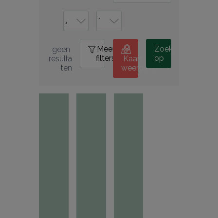
Meer
0
Zoek
geen 
filters
op
resulta
Kaart
ten
weergeven