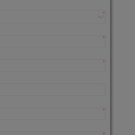
*
*
*
*
*