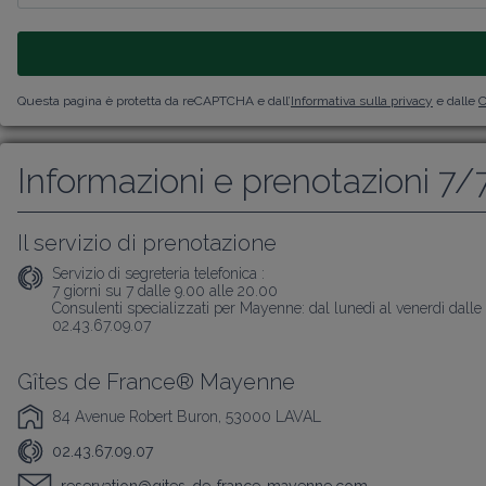
Questa pagina è protetta da reCAPTCHA e dall’
Informativa sulla privacy
e dalle
C
Informazioni e prenotazioni 7/
Il servizio di prenotazione
Servizio di segreteria telefonica :
7 giorni su 7 dalle 9.00 alle 20.00

Consulenti specializzati per Mayenne: dal lunedì al venerdì dalle 9
02.43.67.09.07
Gîtes de France® Mayenne
84 Avenue Robert Buron, 53000 LAVAL
02.43.67.09.07