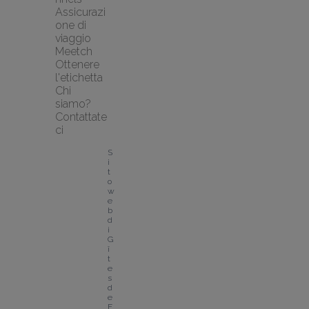
Assicurazi
one di 
viaggio 
Meetch
Ottenere 
l'etichetta
Chi 
siamo?
Contattate
ci
S
i
t
o 
w
e
b 
d
i 
G
î
t
e
s 
d
e 
F