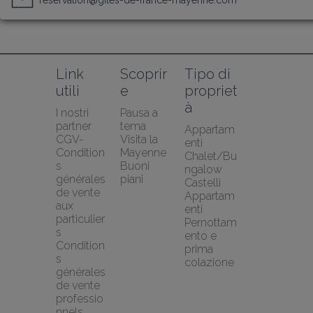
reservation@gites-de-france-mayenne.com
Link 
Scoprir
Tipo di 
utili
e
propriet
à
I nostri 
Pausa a 
partner
tema
Appartam
CGV-
Visita la 
enti
Condition
Mayenne
Chalet/Bu
s 
Buoni 
ngalow
générales 
piani
Castelli
de vente 
Appartam
aux 
enti
particulier
Pernottam
s
ento e 
Condition
prima 
s 
colazione
générales 
de vente 
professio
nnels