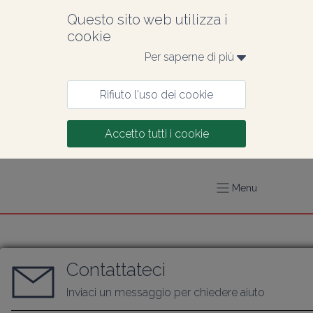
Questo sito web utilizza i 
cookie
Per saperne di più 
Rifiuto l'uso dei cookie
Accetto tutti i cookie
Menu
Contattateci
Inviaci un messaggio per chiedere aiuto