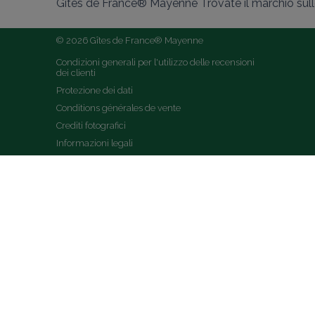
Gîtes de France® Mayenne Trovate il marchio sulle 
© 2026 Gîtes de France® Mayenne
Condizioni generali per l'utilizzo delle recensioni 
dei clienti
Protezione dei dati
Conditions générales de vente
Crediti fotografici
Informazioni legali