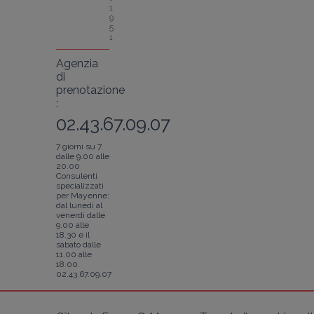
1
9
5
1
Agenzia
di
prenotazione
:
02.43.67.09.07
7 giorni su 7
dalle 9.00 alle
20.00
Consulenti
specializzati
per Mayenne:
dal lunedì al
venerdì dalle
9.00 alle
18.30 e il
sabato dalle
11.00 alle
18.00.
02.43.67.09.07