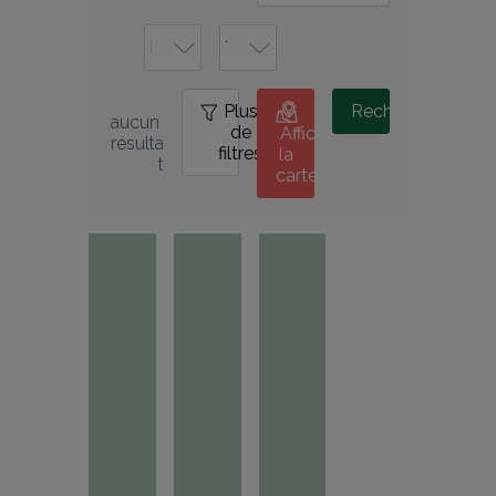
Plus
0
Rechercher
aucun 
de
Afficher
résulta
filtres
la
t
carte