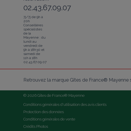
02.43.67.09.07
7j/7j de 9h à
20h
Conseillères
spécialistes
de la
Mayenne : du
lundi au
vendredi de
9h à 18h30 et
samedi de
11h à 18h
02.43.67.09.07
Retrouvez la marque Gîtes de France® Mayenne s
© 2026 Gîtes de France® Mayenne
Conditions générales d'utilisation des avis clients
Protection des données
Conditions générales de vente
Crédits Photos