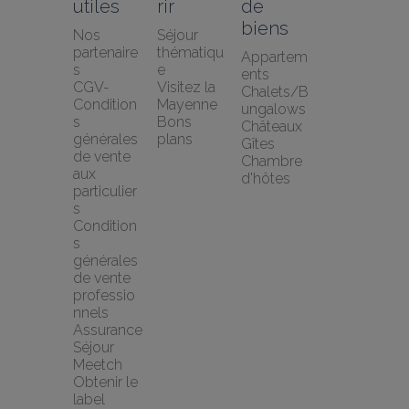
utiles
rir
de 
biens
Nos 
Séjour 
partenaire
thématiqu
Appartem
s
e
ents
CGV-
Visitez la 
Chalets/B
Condition
Mayenne
ungalows
s 
Bons 
Châteaux
générales 
plans
Gîtes
de vente 
Chambre 
aux 
d'hôtes
particulier
s
Condition
s 
générales 
de vente 
professio
nnels
Assurance 
Séjour 
Meetch
Obtenir le 
label