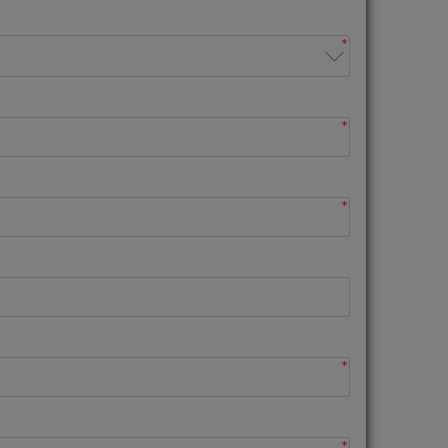
*
*
*
*
*