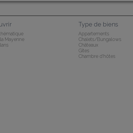
vrir
Type de biens
 thématique
Appartements
z la Mayenne
Chalets/Bungalows
lans
Châteaux
Gîtes
Chambre d'hôtes