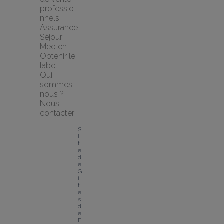
professio
nnels
Assurance 
Séjour 
Meetch
Obtenir le 
label
Qui 
sommes 
nous ?
Nous 
contacter
S
i
t
e 
d
e 
G
î
t
e
s 
d
e 
F