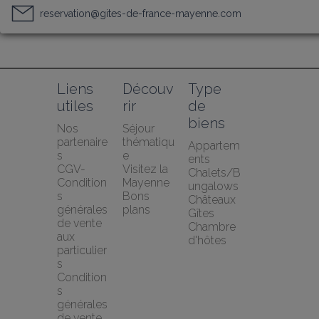
reservation@gites-de-france-mayenne.com
Liens 
Découv
Type 
utiles
rir
de 
biens
Nos 
Séjour 
partenaire
thématiqu
Appartem
s
e
ents
CGV-
Visitez la 
Chalets/B
Condition
Mayenne
ungalows
s 
Bons 
Châteaux
générales 
plans
Gîtes
de vente 
Chambre 
aux 
d'hôtes
particulier
s
Condition
s 
générales 
de vente 