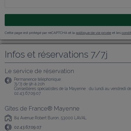
Cette page est protégé par reCAPTCHA et la
politique de vie privée
et les
condit
Infos et réservations 7/7j
Le service de réservation
Permanence téléphonique :
7j/7j de 9h à 20h 

Conseillères spécialistes de la Mayenne : du lundi au vendredi d
02.43.67.09.07
Gîtes de France® Mayenne
84 Avenue Robert Buron, 53000 LAVAL
02.43.67.09.07