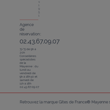
s 
1
9
5
1
Agence
de
réservation :
02.43.67.09.07
7j/7j de 9h à
20h
Conseillères
spécialistes
de la
Mayenne : du
lundi au
vendredi de
9h à 18h30 et
samedi de
11h à 18h
02.43.67.09.07
Retrouvez la marque Gîtes de France® Mayenne s