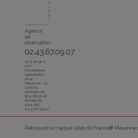
s 
1
9
5
1
Agence
de
réservation :
02.43.67.09.07
7j/7j de 9h à
20h
Conseillères
spécialistes
de la
Mayenne : du
lundi au
vendredi de
9h à 18h30 et
samedi de
11h à 18h
02.43.67.09.07
Retrouvez la marque Gîtes de France® Mayenne s