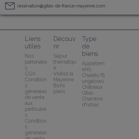
reservation@gites-de-france-mayenne.com
Liens 
Découv
Type 
utiles
rir
de 
biens
Nos 
Séjour 
partenaire
thématiqu
Appartem
s
e
ents
CGV-
Visitez la 
Chalets/B
Condition
Mayenne
ungalows
s 
Bons 
Châteaux
générales 
plans
Gîtes
de vente 
Chambre 
aux 
d'hôtes
particulier
s
Condition
s 
générales 
de vente 