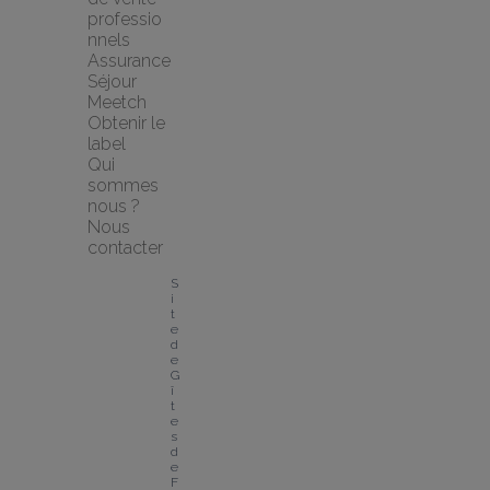
professio
nnels
Assurance 
Séjour 
Meetch
Obtenir le 
label
Qui 
sommes 
nous ?
Nous 
contacter
S
i
t
e 
d
e 
G
î
t
e
s 
d
e 
F