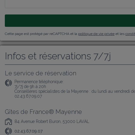
Cette page est protégé par reCAPTCHA et la
politique de vie privée
et les
condit
Infos et réservations 7/7j
Le service de réservation
Permanence téléphonique :
7j/7j de 9h à 20h 

Conseillères spécialistes de la Mayenne : du lundi au vendredi d
02.43.67.09.07
Gîtes de France® Mayenne
84 Avenue Robert Buron, 53000 LAVAL
02.43.67.09.07