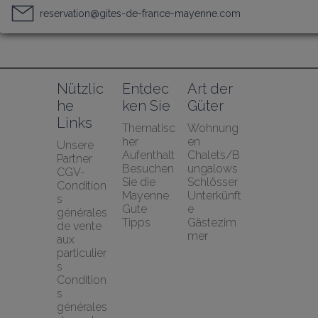
reservation@gites-de-france-mayenne.com
Nützlic
Entdec
Art der 
he 
ken Sie
Güter
Links
Thematisc
Wohnung
her 
en
Unsere 
Aufenthalt
Chalets/B
Partner
Besuchen 
ungalows
CGV-
Sie die 
Schlösser
Condition
Mayenne
Unterkünft
s 
Gute 
e
générales 
Tipps
Gästezim
de vente 
mer
aux 
particulier
s
Condition
s 
générales 