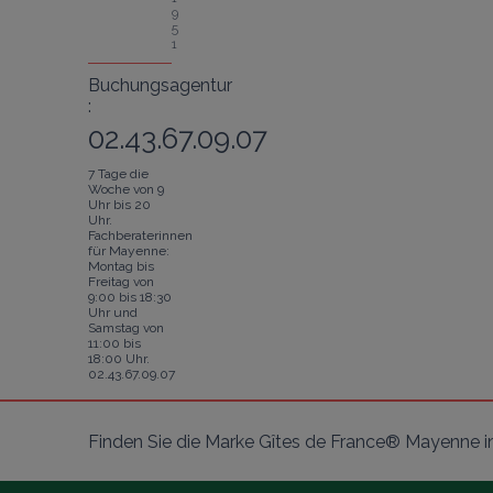
9
5
1
Buchungsagentur
:
02.43.67.09.07
7 Tage die
Woche von 9
Uhr bis 20
Uhr.
Fachberaterinnen
für Mayenne:
Montag bis
Freitag von
9:00 bis 18:30
Uhr und
Samstag von
11:00 bis
18:00 Uhr.
02.43.67.09.07
Finden Sie die Marke Gîtes de France® Mayenne i