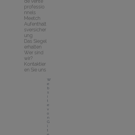
de vente 
professio
nnels
Meetch 
Aufenthalt
sversicher
ung
Das Siegel 
erhalten
Wer sind 
wir?
Kontaktier
en Sie uns
W
e
b
s
i
t
e 
v
o
n 
G
î
t
e