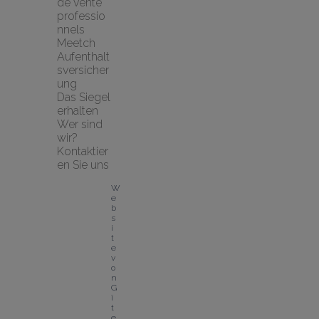
de vente 
professio
nnels
Meetch 
Aufenthalt
sversicher
ung
Das Siegel 
erhalten
Wer sind 
wir?
Kontaktier
en Sie uns
W
e
b
s
i
t
e 
v
o
n 
G
î
t
e