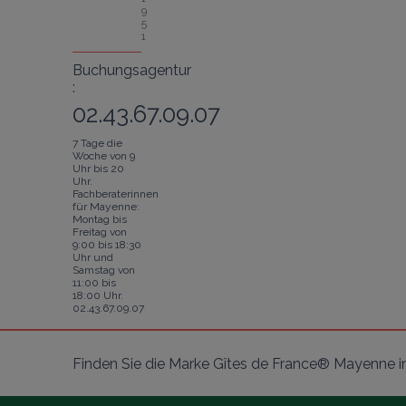
9
5
1
Buchungsagentur
:
02.43.67.09.07
7 Tage die
Woche von 9
Uhr bis 20
Uhr.
Fachberaterinnen
für Mayenne:
Montag bis
Freitag von
9:00 bis 18:30
Uhr und
Samstag von
11:00 bis
18:00 Uhr.
02.43.67.09.07
Finden Sie die Marke Gîtes de France® Mayenne i