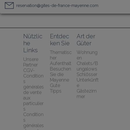
reservation@gites-de-france-mayenne.com
Nützlic
Entdec
Art der 
he 
ken Sie
Güter
Links
Thematisc
Wohnung
her 
en
Unsere 
Aufenthalt
Chalets/B
Partner
Besuchen 
ungalows
CGV-
Sie die 
Schlösser
Condition
Mayenne
Unterkünft
s 
Gute 
e
générales 
Tipps
Gästezim
de vente 
mer
aux 
particulier
s
Condition
s 
générales 